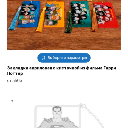
Этот
Выберите параметры
товар
имеет
Закладка акриловая с кисточкой из фильма Гарри
Поттер
несколько
вариаций.
от
550
р.
Опции
можно
выбрать
на
странице
товара.