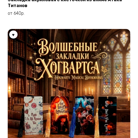
Титанов
несколько
вариаций.
от
640
р.
Опции
можно
выбрать
на
странице
товара.