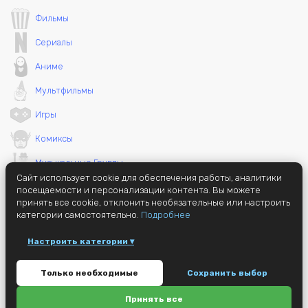
Фильмы
Сериалы
Аниме
Мультфильмы
Игры
Комиксы
Музыкальные Группы
Сайт использует cookie для обеспечения работы, аналитики
Необычные вещи
посещаемости и персонализации контента. Вы можете
принять все cookie, отклонить необязательные или настроить
категории самостоятельно.
Подробнее
Настроить категории ▾
© 2014 - 2026 GameMerch (ранее jc72)
Только необходимые
Сохранить выбор
Этот сайт защищен reCAPTCHA и Google
Privacy Policy
и
Terms of
Service
apply.
Политика конфиденциальности
Принять все
Настройки cookie