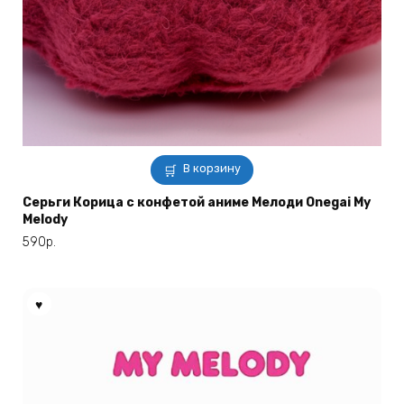
В корзину
Серьги Корица с конфетой аниме Мелоди Onegai My
Melody
590
р.