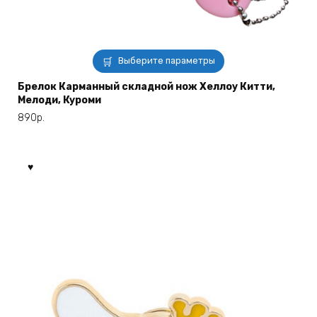
Этот
Выберите параметры
товар
имеет
Брелок Карманный складной нож Хеллоу Китти,
Мелоди, Куроми
несколько
вариаций.
890
р.
Опции
можно
выбрать
на
странице
товара.