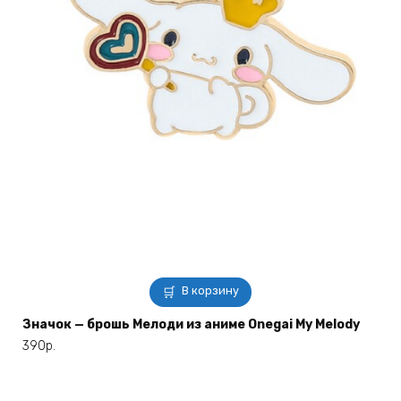
В корзину
Значок — брошь Мелоди из аниме Onegai My Melody
390
р.