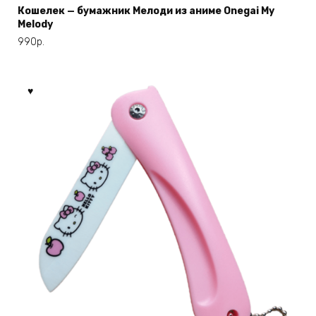
Кошелек — бумажник Мелоди из аниме Onegai My
Melody
990
р.