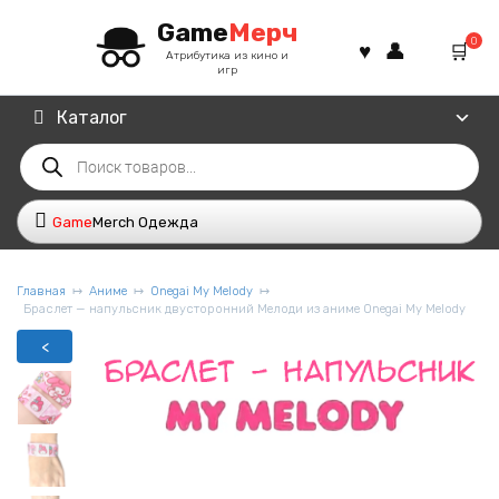
Перейти
Game
Мерч
к
0
содержанию
Атрибутика из кино и
игр
Каталог
Поиск
товаров
Game
Merch Одежда
Главная
Аниме
Onegai My Melody
Браслет — напульсник двусторонний Мелоди из аниме Onegai My Melody
<