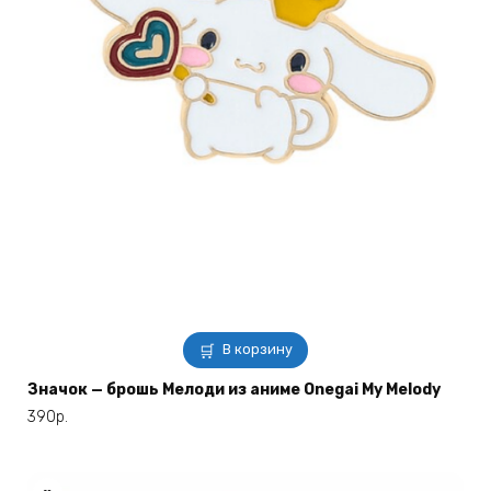
В корзину
Значок — брошь Мелоди из аниме Onegai My Melody
390
р.