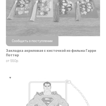
Нет в наличии
Сообщить о поступлении
Закладка акриловая с кисточкой из фильма Гарри
Поттер
от
550
р.