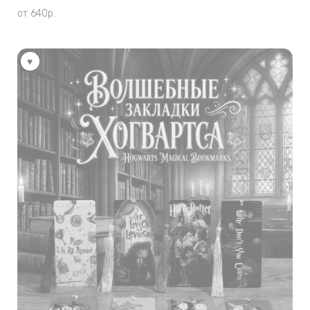
от
640
р.