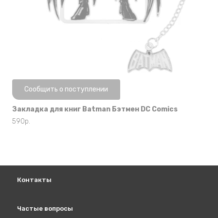
Нет в наличии
Сообщить о поступлении
Закладка для книг Batman Бэтмен DC Comics
590
р.
Контакты
Частые вопросы