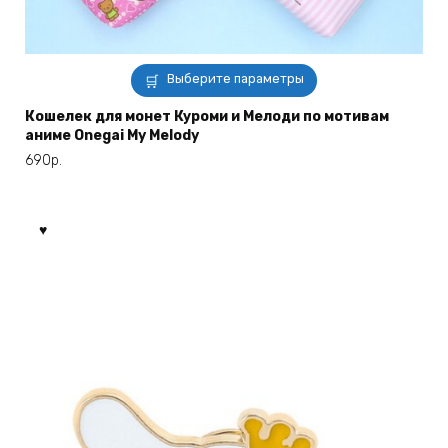
Этот
Выберите параметры
товар
имеет
Кошелек для монет Куроми и Мелоди по мотивам
аниме Onegai My Melody
несколько
вариаций.
690
р.
Опции
можно
выбрать
на
странице
товара.