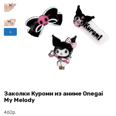
>
Заколки Куроми из аниме Onegai
My Melody
460
р.