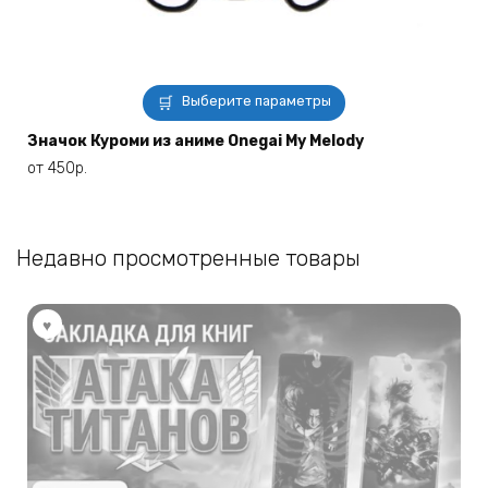
Этот
Выберите параметры
товар
имеет
Значок Куроми из аниме Onegai My Melody
несколько
от
450
р.
вариаций.
Опции
можно
Недавно просмотренные товары
выбрать
на
странице
товара.