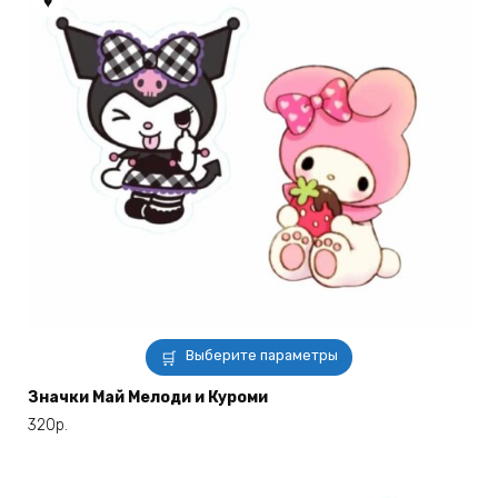
Этот
Выберите параметры
товар
имеет
Значки Май Мелоди и Куроми
несколько
320
р.
вариаций.
Опции
можно