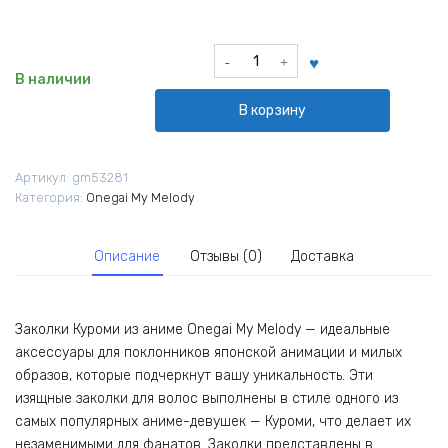
Количество
товара
В наличии
Заколки
В корзину
Куроми
из
аниме
Артикул:
gm53281
Onegai
Категория:
Onegai My Melody
My
Melody
Описание
Отзывы (0)
Доставка
Заколки Куроми из аниме Onegai My Melody — идеальные
аксессуары для поклонников японской анимации и милых
образов, которые подчеркнут вашу уникальность. Эти
изящные заколки для волос выполнены в стиле одного из
самых популярных аниме-девушек — Куроми, что делает их
незаменимыми для фанатов. Заколки представлены в