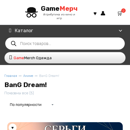
Перейти
Game
Мерч
к
0
содержанию
Атрибутика из кино и
игр
Каталог
Поиск
товаров
Game
Merch Одежда
Главная
Аниме
BanG Dream!
BanG Dream!
Сортировка:
Показаны все (5)
по
популярности