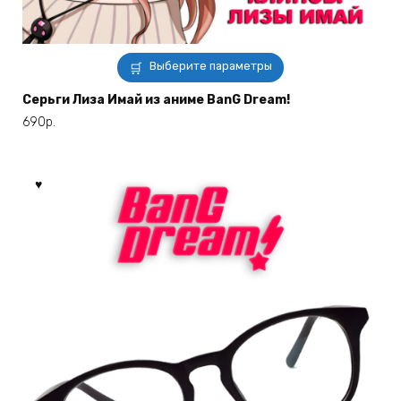
Этот
Выберите параметры
товар
имеет
Серьги Лиза Имай из аниме BanG Dream!
несколько
690
р.
вариаций.
Опции
можно
выбрать
на
странице
товара.