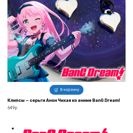
В корзину
Клипсы — серьги Анон Чихая из аниме BanG Dream!
649
р.