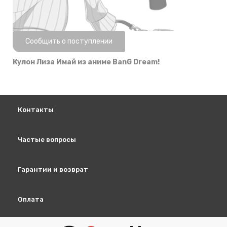
Нет в наличии
Сообщить о поступлении
Кулон Лиза Имай из аниме BanG Dream!
Контакты
Частые вопросы
Гарантии и возврат
Оплата