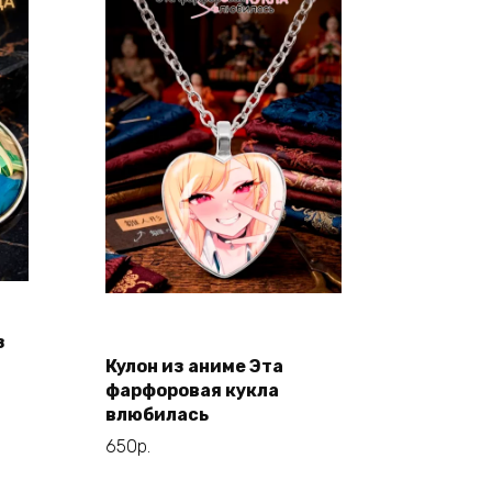
Этот
Выберите
з
товар
параметры
Кулон из аниме Эта
имеет
фарфоровая кукла
несколько
влюбилась
вариаций.
650
р.
Опции
можно