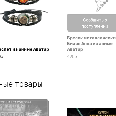
Нет в наличии
Сообщить о
поступлении
Брелок металлическ
Этот
Выберите
Бизон Аппа из аниме
товар
параметры
аслет из аниме Аватар
Аватар
имеет
0
р.
490
р.
несколько
вариаций.
Опции
можно
ные товары
выбрать
на
странице
товара.