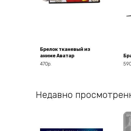
Этот
Выберите
товар
параметры
Брелок тканевый из
имеет
аниме Аватар
Бр
несколько
470
р.
59
вариаций.
Опции
можно
выбрать
Недавно просмотрен
на
странице
товара.