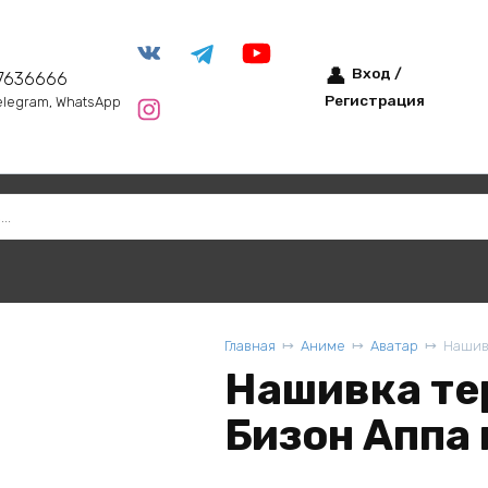
Вход /
7636666
Регистрация
elegram, WhatsApp
Главная
Аниме
Аватар
Нашивк
Нашивка те
Бизон Аппа 