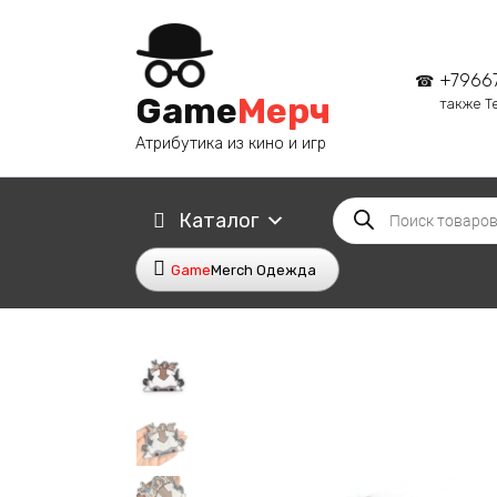
Перейти
к
содержанию
+7966
Game
Мерч
также T
Атрибутика из кино и игр
Поиск
Каталог
товаров
Game
Merch Одежда