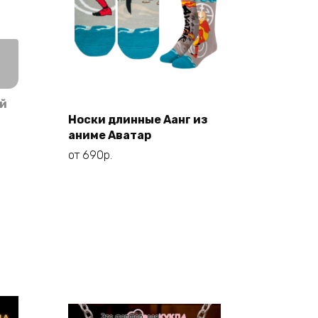
Этот
Выберите
ий
товар
параметры
Носки длинные Аанг из
имеет
аниме Аватар
несколько
от
690
р.
вариаций.
Опции
можно
выбрать
на
странице
товара.