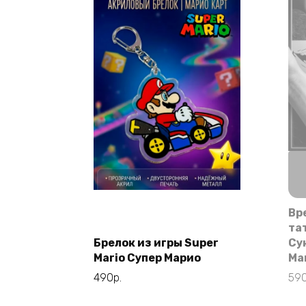
Вр
Этот
Выберите
та
товар
параметры
Брелок из игры Super
Су
имеет
Mario Супер Марио
Ма
несколько
490
р.
59
вариаций.
Опции