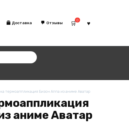
0
Доставка
Отзывы
а термоаппликация Бизон Аппа из аниме Аватар
рмоаппликация
из аниме Аватар