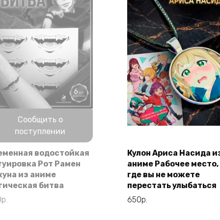
Нет в наличии
Сообщить о
поступлении
еменная водостойкая
Кулон Ариса Насида и
В корзину
туировка Рот Рамен
аниме Рабочее место,
куна из аниме
где вы не можете
гическая битва
перестать улыбаться
0
р.
650
р.