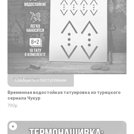
Нет в наличии
Сообщить о поступлении
Временная водостойкая татуировка из турецкого
сериала Чукур
790
р.