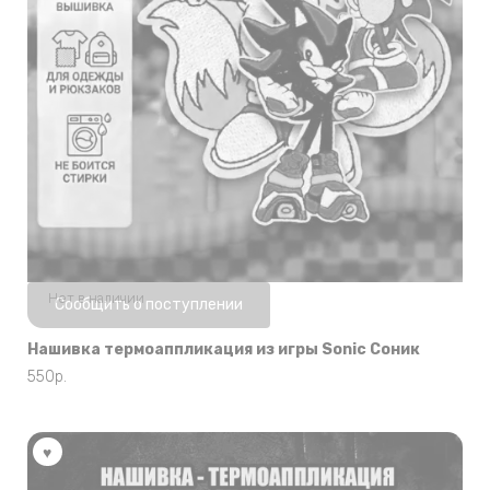
Нет в наличии
Сообщить о поступлении
Нашивка термоаппликация из игры Sonic Соник
550
р.