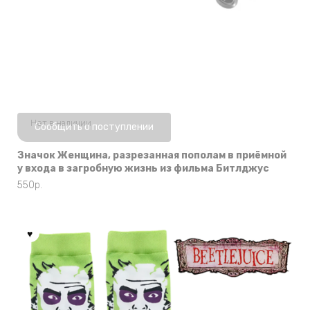
Нет в наличии
Сообщить о поступлении
Значок Женщина, разрезанная пополам в приёмной
у входа в загробную жизнь из фильма Битлджус
550
р.