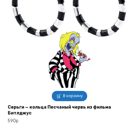
В корзину
Серьги — кольца Песчаный червь из фильма
Битлджус
590
р.