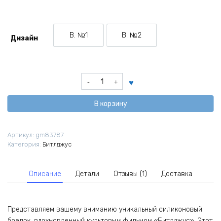
В. №1
В. №2
Дизайн
Вариант №1
Вариант №2
Количество
товара
Брелок
В корзину
тканевый
-
ремувка
Артикул:
gm83787
из
Категория:
Битлджус
фильма
Битлджус
Описание
Детали
Отзывы (1)
Доставка
Представляем вашему вниманию уникальный силиконовый
брелок, вдохновленный культовым фильмом «Битлджус». Этот