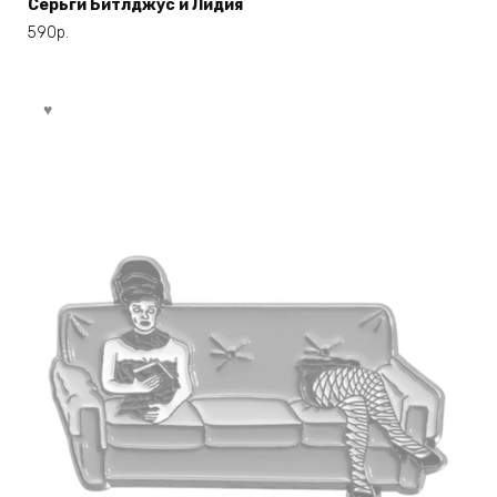
Серьги Битлджус и Лидия
590
р.