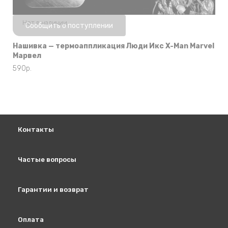
Нет в наличии
Сообщить о поступлении
Нашивка — термоаппликация Люди Икс X-Man Marvel
Марвел
590
р.
Контакты
Частые вопросы
Гарантии и возврат
Оплата