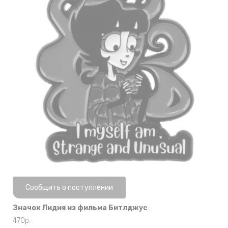
Нет в наличии
Сообщить о поступлении
Значок Лидия из фильма Битлджус
470
р.