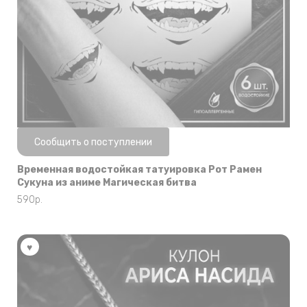
Нет в наличии
Сообщить о поступлении
Временная водостойкая татуировка Рот Рамен
Сукуна из аниме Магическая битва
590
р.