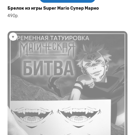
товар
имеет
Брелок из игры Super Mario Супер Марио
несколько
490
р.
вариаций.
Опции
можно
выбрать
на
странице
товара.