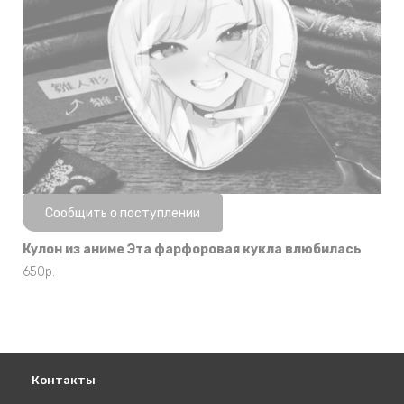
Нет в наличии
Сообщить о поступлении
Кулон из аниме Эта фарфоровая кукла влюбилась
650
р.
Контакты