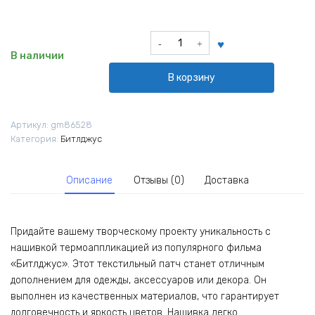
Количество
товара
В наличии
Нашивка
В корзину
термоаппликация
из
фильма
Артикул:
gm86528
Битлджус
Категория:
Битлджус
Описание
Отзывы (0)
Доставка
Придайте вашему творческому проекту уникальность с
нашивкой термоаппликацией из популярного фильма
«Битлджус». Этот текстильный патч станет отличным
дополнением для одежды, аксессуаров или декора. Он
выполнен из качественных материалов, что гарантирует
долговечность и яркость цветов. Нашивка легко