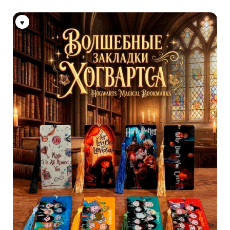
можно
выбрать
на
странице
товара.