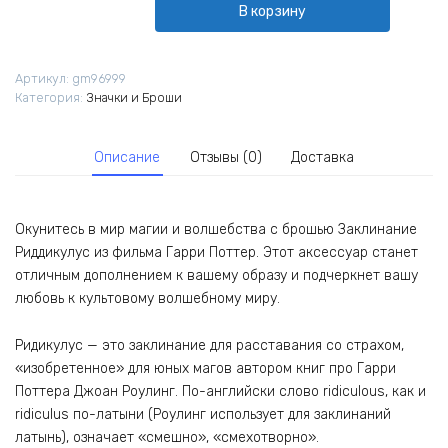
В корзину
Заклинание
Ридикулус
из
Артикул:
gm96999
фильма
Категория:
Значки и Броши
Гарри
Поттер
Описание
Отзывы (0)
Доставка
Окунитесь в мир магии и волшебства с брошью Заклинание
Риддикулус из фильма Гарри Поттер. Этот аксессуар станет
отличным дополнением к вашему образу и подчеркнет вашу
любовь к культовому волшебному миру.
Ридикулус — это заклинание для расставания со страхом,
«изобретенное» для юных магов автором книг про Гарри
Поттера Джоан Роулинг. По-английски слово ridiculous, как и
ridiculus по-латыни (Роулинг использует для заклинаний
латынь), означает «смешно», «смехотворно».