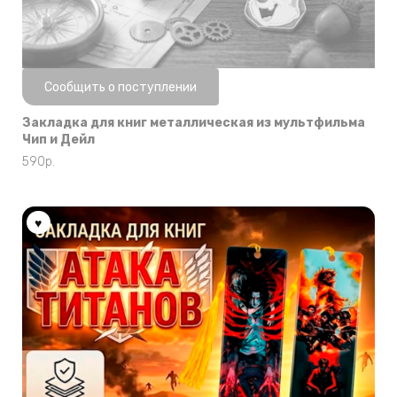
Нет в наличии
Сообщить о поступлении
Закладка для книг металлическая из мультфильма
Чип и Дейл
590
р.