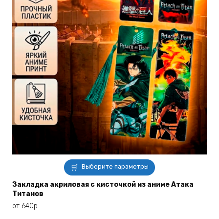
Этот
Выберите параметры
товар
имеет
Закладка акриловая с кисточкой из аниме Атака
Титанов
несколько
вариаций.
от
640
р.
Опции