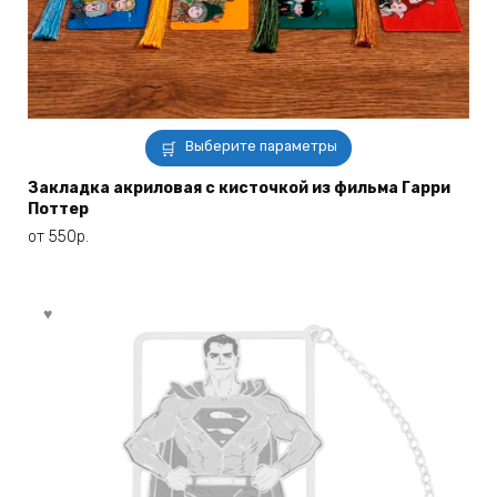
Этот
Выберите параметры
товар
имеет
Закладка акриловая с кисточкой из фильма Гарри
Поттер
несколько
вариаций.
от
550
р.
Опции
можно
выбрать
на
странице
товара.