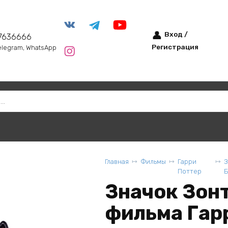
Вход /
7636666
Регистрация
elegram, WhatsApp
Главная
Фильмы
Гарри
З
Поттер
Значок Зонт
фильма Гар