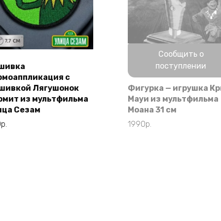
Нет в наличии
Сообщить о
поступлении
шивка
рмоаппликация с
В корзину
шивкой Лягушонок
Фигурка — игрушка К
рмит из мультфильма
Мауи из мультфильма
ица Сезам
Моана 31 см
0
р.
1990
р.