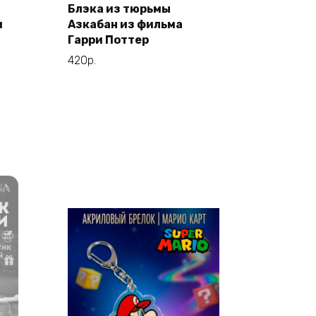
В корзину
Блэка из тюрьмы
и
Азкабан из фильма
Гарри Поттер
420
р.