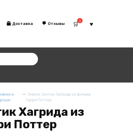
0
Доставка
Отзывы
начки и
Значок Зонтик Хагрида из фильма
Броши
Гарри Поттер
ик Хагрида из
ри Поттер