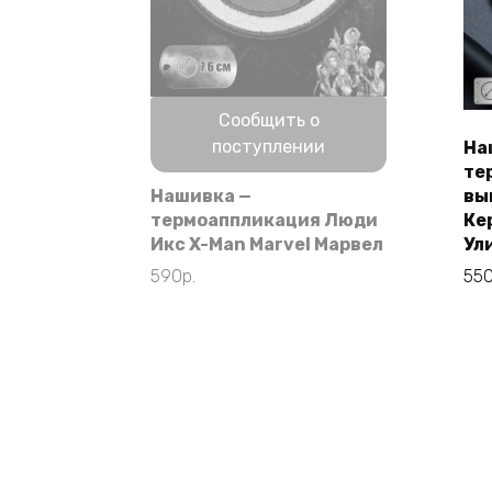
Нет в наличии
Сообщить о
поступлении
На
те
Нашивка —
вы
термоаппликация Люди
Ке
Икс X-Man Marvel Марвел
Ул
590
р.
55