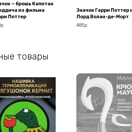
ачок — брошь Капитан
В корзину
иддича из фильма
Значок Гарри Поттер 
В корзину
рри Поттер
Лорд Волан-де-Морт
0
р.
485
р.
ные товары