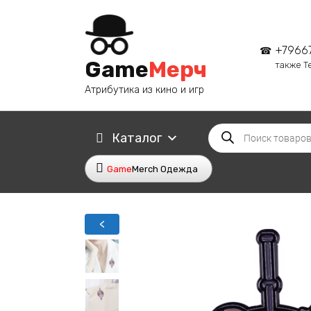
Перейти
к
содержанию
+7966
Game
Мерч
также T
Атрибутика из кино и игр
Поиск
Каталог
товаров
Game
Merch Одежда
<