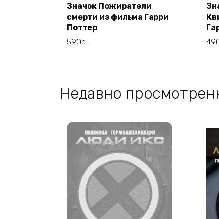
Значок Пожиратели
Зн
В корзину
смерти из фильма Гарри
Кв
Поттер
Га
590
р.
49
Недавно просмотрен