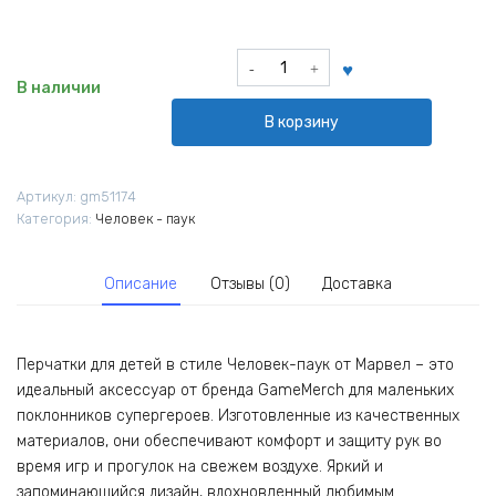
Количество
товара
В наличии
Перчатки
В корзину
детские
Человек
-
Артикул:
gm51174
паук
Категория:
Человек - паук
Марвел
Comics
Описание
Отзывы (0)
Доставка
Перчатки для детей в стиле Человек-паук от Марвел – это
идеальный аксессуар от бренда GameMerch для маленьких
поклонников супергероев. Изготовленные из качественных
материалов, они обеспечивают комфорт и защиту рук во
время игр и прогулок на свежем воздухе. Яркий и
запоминающийся дизайн, вдохновленный любимым