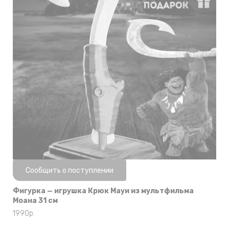
Нет в наличии
Сообщить о поступлении
Фигурка — игрушка Крюк Мауи из мультфильма
Моана 31 см
1990
р.