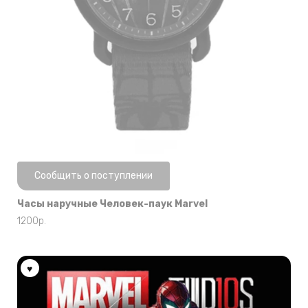
Нет в наличии
Сообщить о поступлении
Часы наручные Человек-паук Marvel
1200
р.