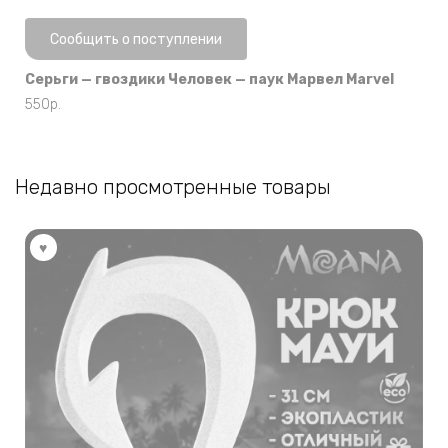
Нет в наличии
Сообщить о поступлении
Серьги — гвоздики Человек — паук Марвел Marvel
550
р.
Недавно просмотренные товары