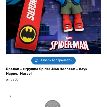
Этот
Выберите параметры
товар
имеет
Брелок — игрушка Spider-Man Человек — паук
Марвел Marvel
несколько
вариаций.
от
590
р.
Опции
можно
выбрать
на
странице