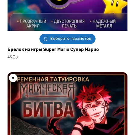
Этот
Выберите параметры
товар
имеет
Брелок из игры Super Mario Супер Марио
несколько
490
р.
вариаций.
Опции
можно
выбрать
на
странице
товара.