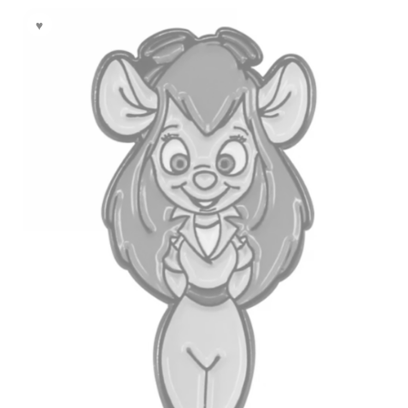
выбрать
на
странице
товара.