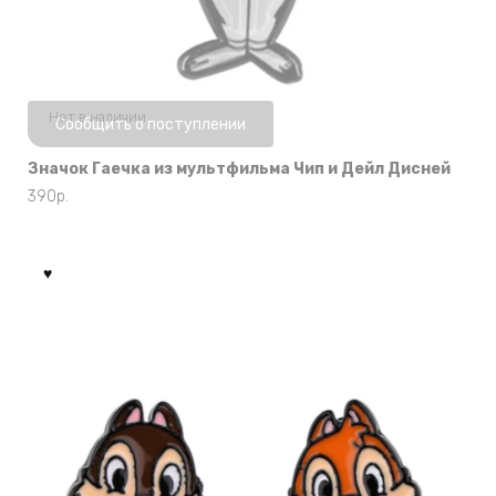
Нет в наличии
Сообщить о поступлении
Значок Гаечка из мультфильма Чип и Дейл Дисней
390
р.