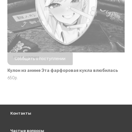
Нет в наличии
Сообщить о поступлении
Кулон из аниме Эта фарфоровая кукла влюбилась
650
р.
Контакты
Частые вопросы