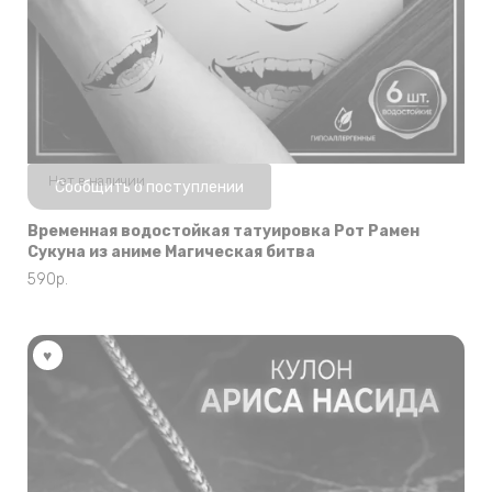
Нет в наличии
Сообщить о поступлении
Временная водостойкая татуировка Рот Рамен
Сукуна из аниме Магическая битва
590
р.