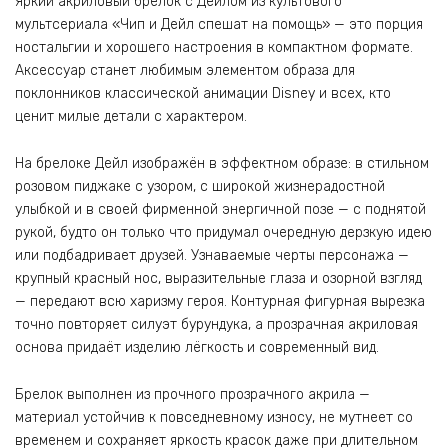
Яркий акриловый брелок с Дейлом из культового
мультсериала «Чип и Дейл спешат на помощь» — это порция
ностальгии и хорошего настроения в компактном формате.
Аксессуар станет любимым элементом образа для
поклонников классической анимации Disney и всех, кто
ценит милые детали с характером.
На брелоке Дейл изображён в эффектном образе: в стильном
розовом пиджаке с узором, с широкой жизнерадостной
улыбкой и в своей фирменной энергичной позе — с поднятой
рукой, будто он только что придумал очередную дерзкую идею
или подбадривает друзей. Узнаваемые черты персонажа —
крупный красный нос, выразительные глаза и озорной взгляд
— передают всю харизму героя. Контурная фигурная вырезка
точно повторяет силуэт бурундука, а прозрачная акриловая
основа придаёт изделию лёгкость и современный вид.
Брелок выполнен из прочного прозрачного акрила —
материал устойчив к повседневному износу, не мутнеет со
временем и сохраняет яркость красок даже при длительном