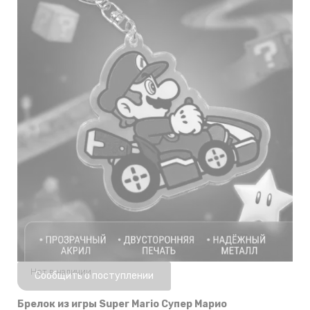
Нет в наличии
Сообщить о поступлении
Брелок из игры Super Mario Супер Марио