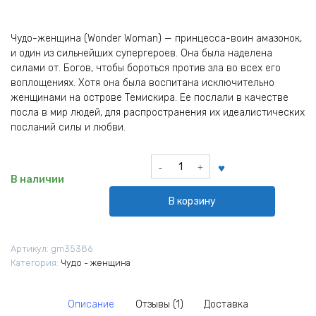
Чудо-женщина (Wonder Woman) — принцесса-воин амазонок,
и один из сильнейших супергероев. Она была наделена
силами от. Богов, чтобы бороться против зла во всех его
воплощениях. Хотя она была воспитана исключительно
женщинами на острове Темискира. Ее послали в качестве
посла в мир людей, для распространения их идеалистических
посланий силы и любви.
Количество
товара
В наличии
Брелок
В корзину
тканевый
Чудо
-
Артикул:
gm35386
женщина
Категория:
Чудо - женщина
DC
Comics
Описание
Отзывы (1)
Доставка