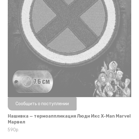
Нет в наличии
Сообщить о поступлении
Нашивка — термоаппликация Люди Икс X-Man Marvel
Марвел
590
р.