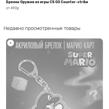
имеет
Брелок Оружие из игры CS GO Counter-strike
несколько
от
490
р.
вариаций.
Опции
можно
Недавно просмотренные товары
выбрать
на
странице
товара.