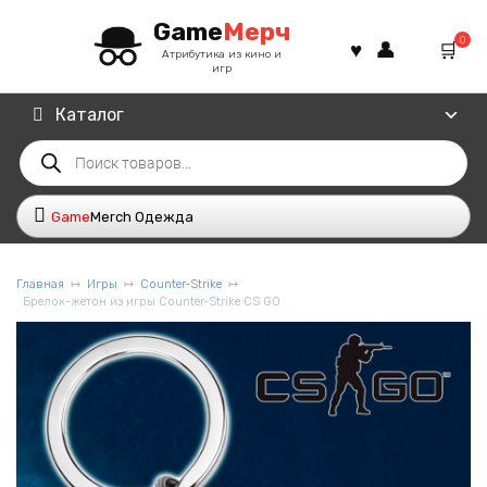
Перейти
Game
Мерч
к
0
содержанию
Атрибутика из кино и
игр
Каталог
Поиск
товаров
Game
Merch Одежда
Главная
Игры
Counter-Strike
Брелок-жетон из игры Counter-Strike CS GO