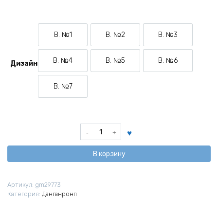
В. №1
В. №2
В. №3
Вариант №1
Вариант №2
Вариант №3
В. №4
В. №5
В. №6
Дизайн
Вариант №4
Вариант №5
Вариант №6
В. №7
Вариант №7
Количество
товара
Брелок
В корзину
персонажей
из
аниме
Артикул:
gm29773
Данганронпа
Категория:
Данганронп