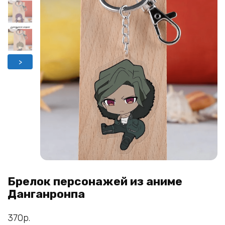
>
Брелок персонажей из аниме
Данганронпа
370
р.