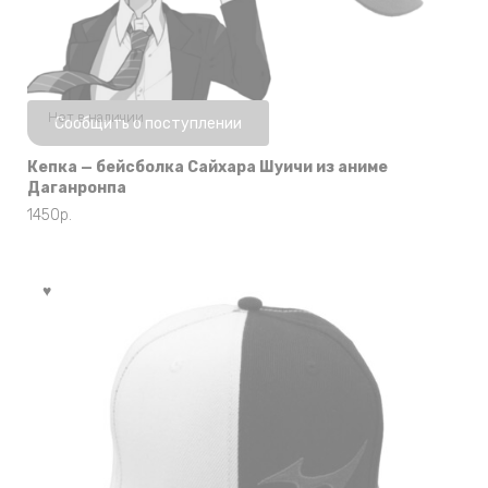
Нет в наличии
Сообщить о поступлении
Кепка — бейсболка Сайхара Шуичи из аниме
Даганронпа
1450
р.