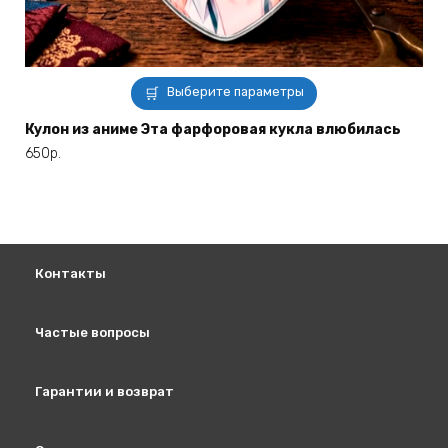
Этот
Выберите параметры
товар
имеет
Кулон из аниме Эта фарфоровая кукла влюбилась
несколько
650
р.
вариаций.
Опции
можно
выбрать
на
Контакты
странице
товара.
Частые вопросы
Гарантии и возврат