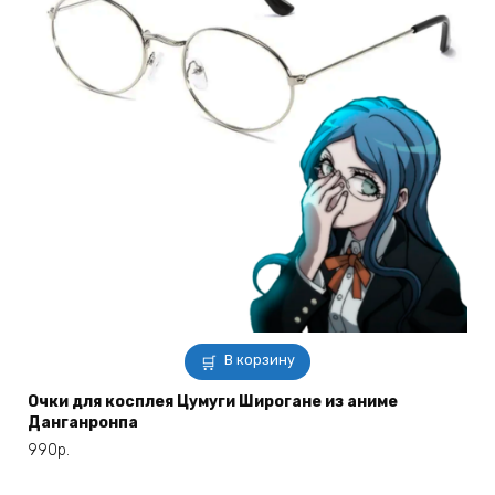
В корзину
Очки для косплея Цумуги Широгане из аниме
Данганронпа
990
р.