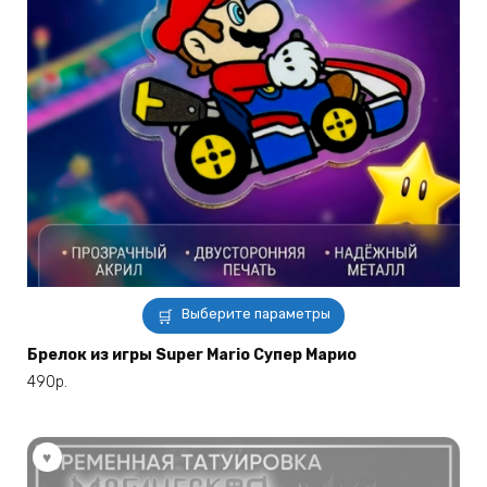
Этот
Выберите параметры
товар
имеет
Брелок из игры Super Mario Супер Марио
несколько
490
р.
вариаций.
Опции
можно
выбрать