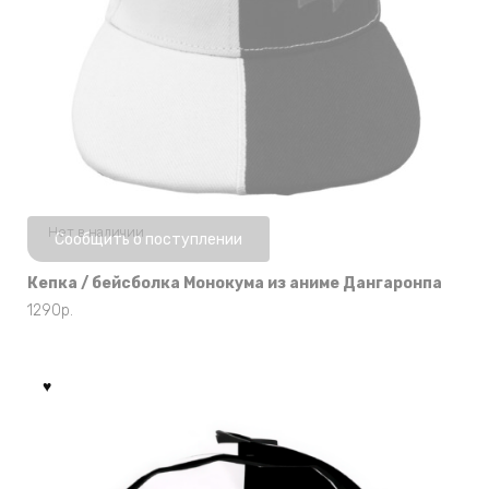
Нет в наличии
Сообщить о поступлении
Кепка / бейсболка Монокума из аниме Дангаронпа
1290
р.