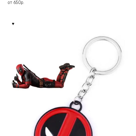
несколько
от
650
р.
вариаций.
Опции
можно
выбрать
на
странице
товара.