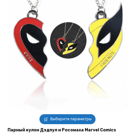
Этот
Выберите параметры
товар
имеет
Парный кулон Дэдпул и Росомаха Marvel Comics