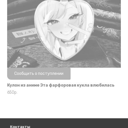
Нет в наличии
Сообщить о поступлении
Кулон из аниме Эта фарфоровая кукла влюбилась
650
р.
Контакты