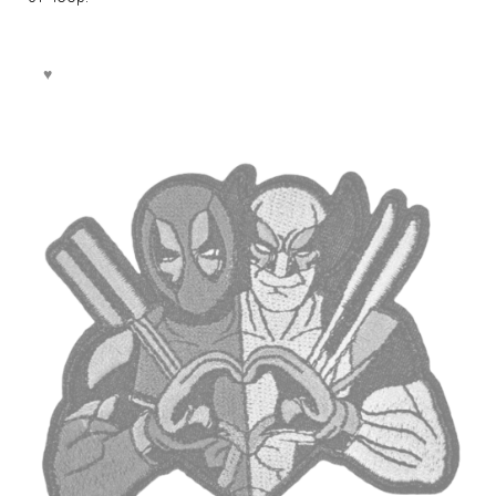
вариаций.
Опции
можно
выбрать
на
странице
товара.