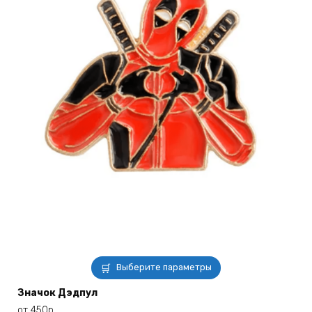
Этот
Выберите параметры
товар
имеет
Значок Дэдпул
несколько
от
450
р.