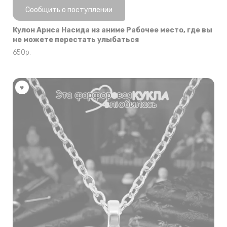
Нет в наличии
Сообщить о поступлении
Кулон Ариса Насида из аниме Рабочее место, где вы
не можете перестать улыбаться
650
р.