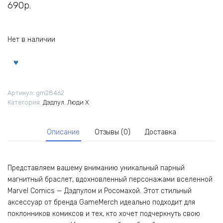
690
р.
Нет в наличии
Артикул:
gm28462
Категория:
Дэдпул
,
Люди X
Описание
Отзывы (0)
Доставка
Представляем вашему вниманию уникальный парный
магнитный браслет, вдохновленный персонажами вселенной
Marvel Comics — Дэдпулом и Росомахой. Этот стильный
аксессуар от бренда GameMerch идеально подходит для
поклонников комиксов и тех, кто хочет подчеркнуть свою