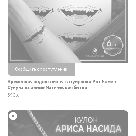
Нет в наличии
Сообщить о поступлении
Временная водостойкая татуировка Рот Рамен
Сукуна из аниме Магическая битва
590
р.