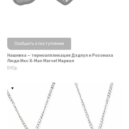
Нет в наличии
Сообщить о поступлении
Нашивка — термоаппликация Дэдпул и Росомаха
Люди Икс X-Man Marvel Марвел
590
р.