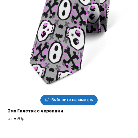
Этот
Выберите параметры
товар
имеет
Эмо Галстук с черепами
несколько
от
890
р.
вариаций.
Опции
можно