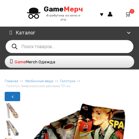
Перейти
Game
Мерч
к
0
содержанию
Атрибутика из кино и
игр
Каталог
Поиск
товаров
Game
Merch Одежда
Главная
Необычные вещи
Галстуки
Галстук Американская реклама 70-ых
<