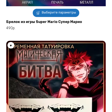
Этот
Выберите параметры
товар
имеет
Брелок из игры Super Mario Супер Марио
несколько
490
р.
вариаций.
Опции
можно
выбрать
на
странице
товара.