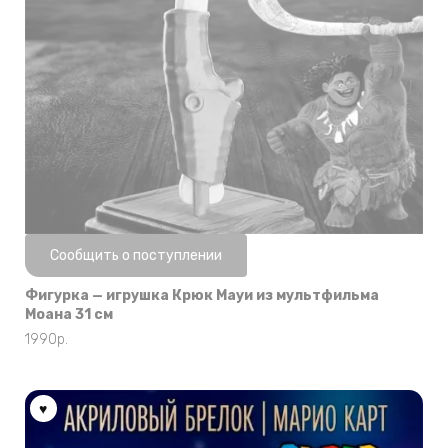
Нет в наличии
Сообщить о поступлении
Фигурка — игрушка Крюк Мауи из мультфильма
Моана 31 см
1990
р.