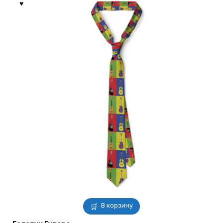
выбрать
на
странице
товара.
В корзину