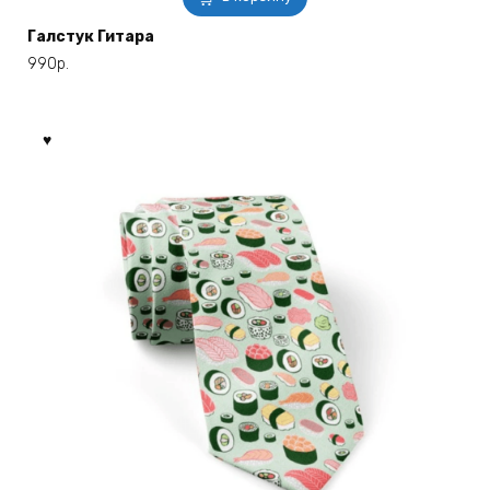
Галстук Гитара
990
р.