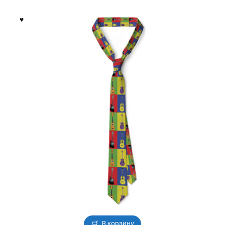
Опции
можно
выбрать
на
странице
товара.
В корзину