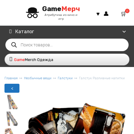
Перейти
Game
Мерч
к
0
содержанию
Атрибутика из кино и
игр
Каталог
Поиск
товаров
Game
Merch Одежда
Главная
Необычные вещи
Галстуки
Галстук Разливные напитки
<