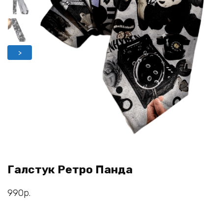
>
Галстук Ретро Панда
990
р.