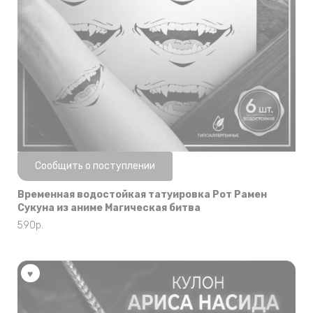
Нет в наличии
Сообщить о поступлении
Временная водостойкая татуировка Рот Рамен
Сукуна из аниме Магическая битва
590
р.