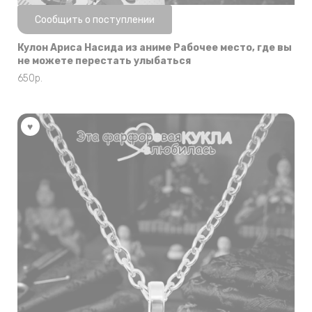
Нет в наличии
Сообщить о поступлении
Кулон Ариса Насида из аниме Рабочее место, где вы
не можете перестать улыбаться
650
р.