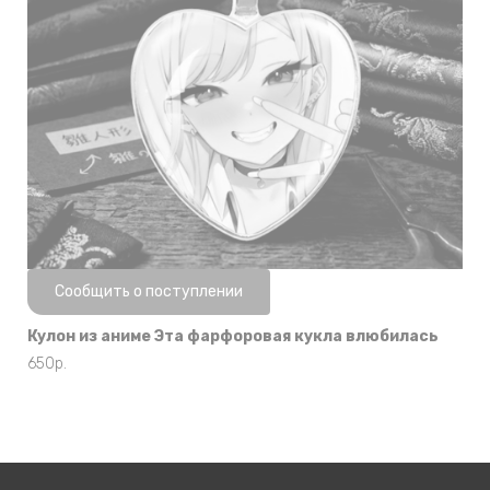
Нет в наличии
Сообщить о поступлении
Кулон из аниме Эта фарфоровая кукла влюбилась
650
р.