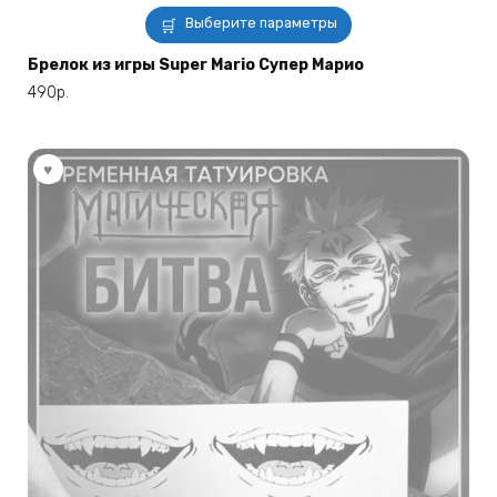
Этот
Выберите параметры
товар
имеет
Брелок из игры Super Mario Супер Марио
несколько
490
р.
вариаций.
Опции
можно
выбрать
на
странице
товара.