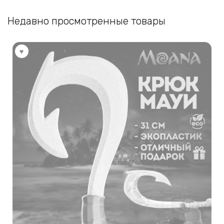
можно
Недавно просмотренные товары
выбрать
на
странице
товара.