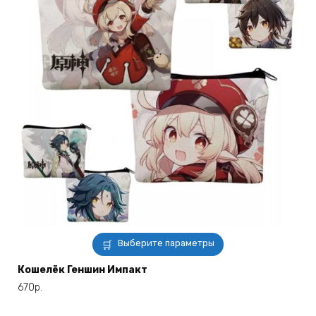
Этот
Выберите параметры
товар
имеет
Кошелёк Геншин Импакт
несколько
670
р.
вариаций.
Опции