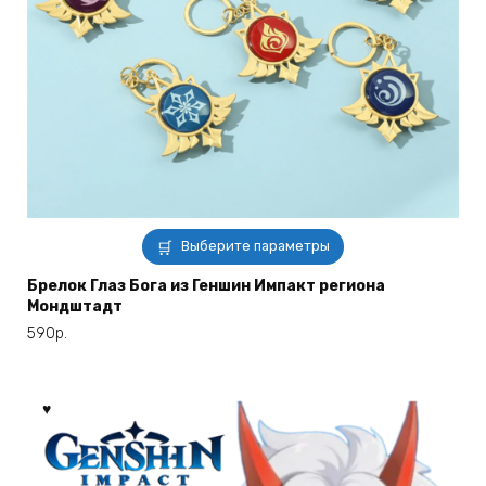
Этот
Выберите параметры
товар
имеет
Брелок Глаз Бога из Геншин Импакт региона
Мондштадт
несколько
вариаций.
590
р.
Опции
можно
выбрать
на
странице
товара.