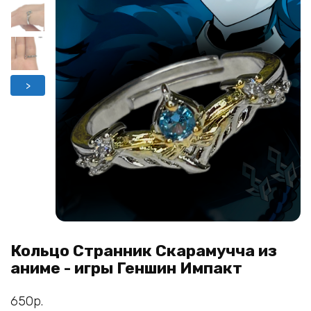
>
Кольцо Странник Скарамучча из
аниме - игры Геншин Импакт
650
р.