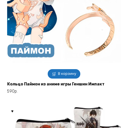
В корзину
Кольцо Паймон из аниме игры Геншин Импакт
590
р.