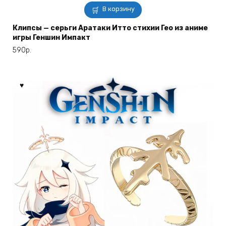
В корзину
Клипсы — серьги Аратаки Итто стихии Гео из аниме
игры Геншин Импакт
590
р.