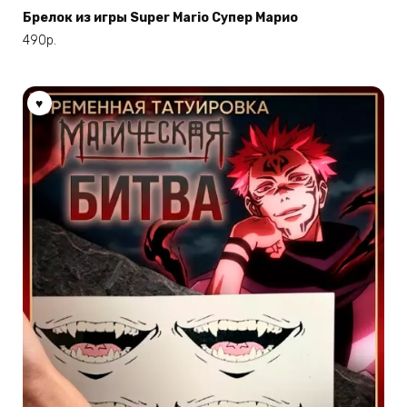
имеет
Брелок из игры Super Mario Супер Марио
несколько
490
р.
вариаций.
Опции
можно
выбрать
на
странице
товара.