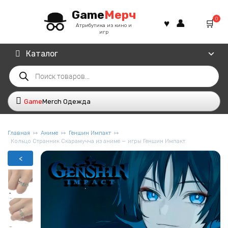
Перейти
Game
Мерч
к
0
содержанию
Атрибутика из кино и
игр
Каталог
Поиск
товаров
Game
Merch Одежда
Главная
Аниме
Геншин Импакт
Кольцо Странник Скарамучча из аниме — игры Геншин Импакт
<