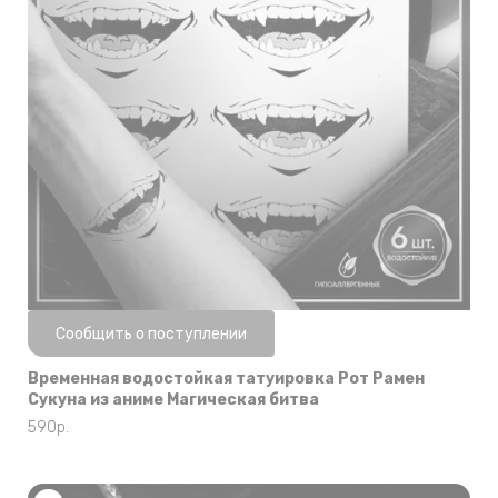
Нет в наличии
Сообщить о поступлении
Временная водостойкая татуировка Рот Рамен
Сукуна из аниме Магическая битва
590
р.