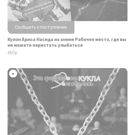
Нет в наличии
Сообщить о поступлении
Кулон Ариса Насида из аниме Рабочее место, где вы
не можете перестать улыбаться
650
р.