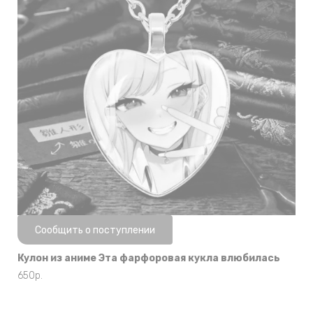
Нет в наличии
Сообщить о поступлении
Кулон из аниме Эта фарфоровая кукла влюбилась
650
р.