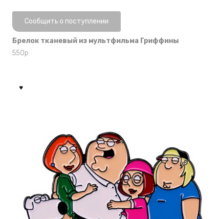
Нет в наличии
Сообщить о поступлении
Брелок тканевый из мультфильма Гриффины
550
р.