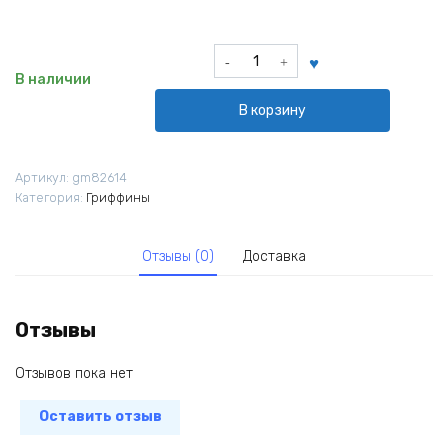
Количество
товара
В наличии
Значок
В корзину
Лоис
и
Стьюи
Артикул:
gm82614
из
Категория:
Гриффины
мультфильма
Гриффины
Отзывы (0)
Доставка
Отзывы
Отзывов пока нет
Оставить отзыв