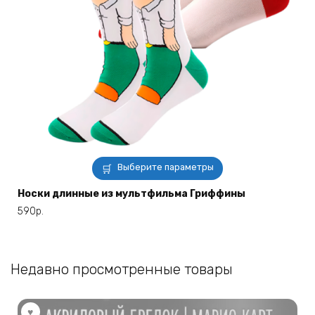
Этот
Выберите параметры
товар
имеет
Носки длинные из мультфильма Гриффины
несколько
590
р.
вариаций.
Опции
можно
Недавно просмотренные товары
выбрать
на
странице
товара.