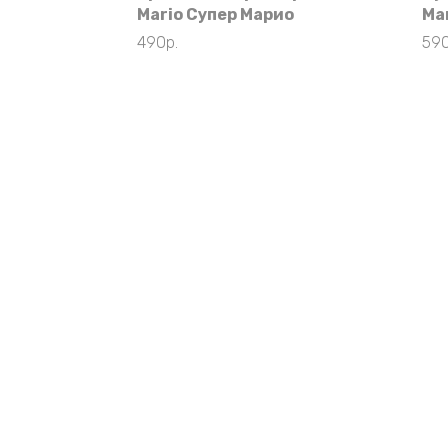
Mario Супер Марио
Ма
490
р.
59