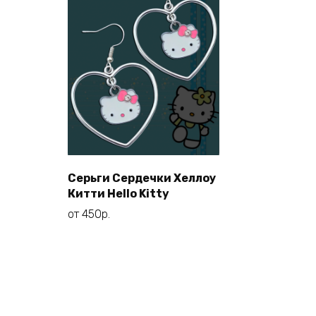
Серьги Сердечки Хеллоу
Этот
Выберите
Китти Hello Kitty
товар
параметры
от
450
р.
имеет
несколько
вариаций.
Опции
можно
выбрать