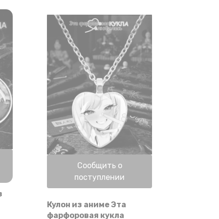
на
странице
товара.
Нет в наличии
Сообщить о
поступлении
з
Кулон из аниме Эта
фарфоровая кукла