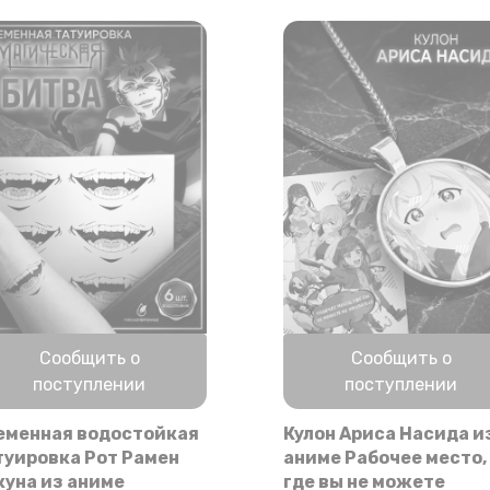
Нет в наличии
Нет в наличии
Сообщить о
Сообщить о
поступлении
поступлении
еменная водостойкая
Кулон Ариса Насида и
туировка Рот Рамен
аниме Рабочее место,
куна из аниме
где вы не можете