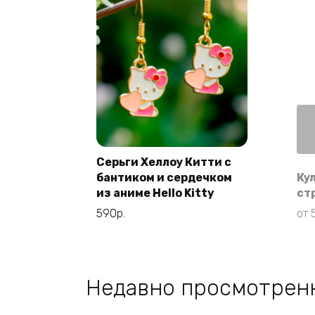
Серьги Хеллоу Китти с
бантиком и сердечком
Кул
В корзину
из аниме Hello Kitty
ст
590
р.
от
Недавно просмотрен