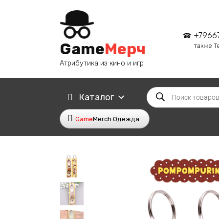
Перейти
к
содержанию
+7966
Game
Мерч
также T
Атрибутика из кино и игр
Поиск
Каталог
товаров
Game
Merch Одежда