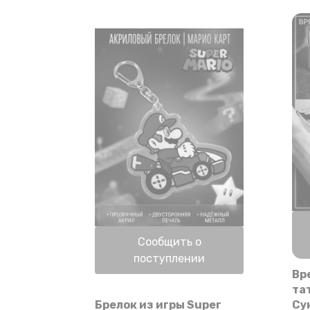
Нет в наличии
Сообщить о
поступлении
Вр
та
Брелок из игры Super
Су