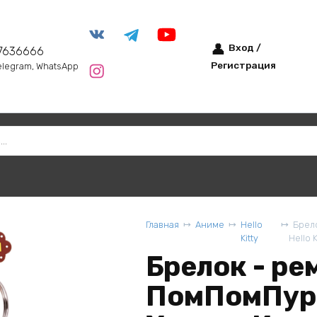
Вход /
7636666
Регистрация
elegram, WhatsApp
Главная
Аниме
Hello
Брело
Kitty
Hello K
Брелок - ре
ПомПомПури