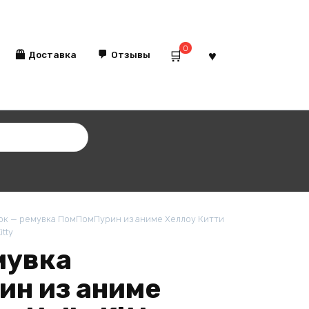
0
Доставка
Отзывы
к — ремувка ПомПомПурин из аниме Хеллоу Китти
itty
мувка
н из аниме