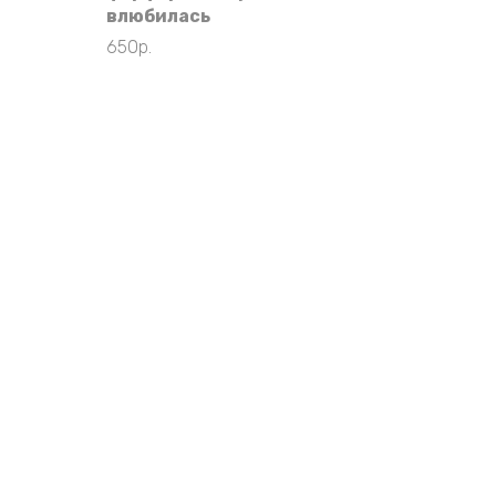
влюбилась
650
р.