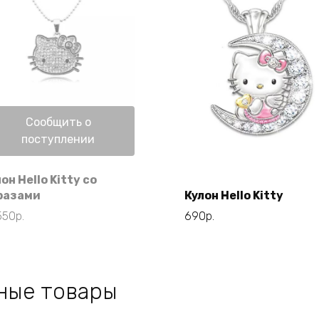
Нет в наличии
Сообщить о
поступлении
он Hello Kitty со
В корзину
разами
Кулон Hello Kitty
550
р.
690
р.
ные товары