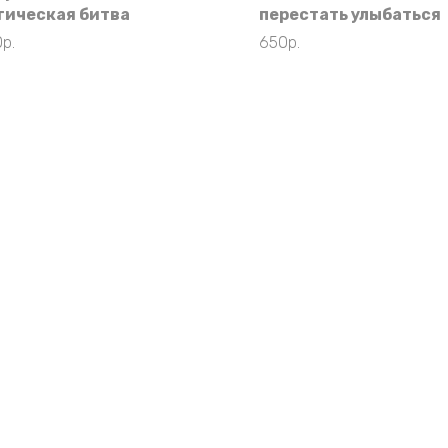
гическая битва
перестать улыбаться
0
р.
650
р.