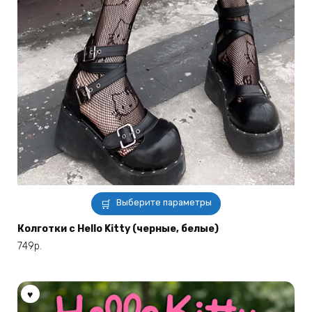
Этот
Выберите параметры
товар
имеет
Колготки с Hello Kitty (черные, белые)
несколько
749
р.
вариаций.
Опции
можно
выбрать