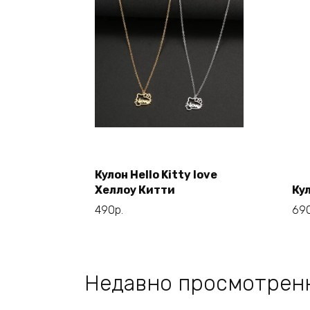
Этот
Выберите
товар
параметры
Кулон Hello Kitty love
имеет
Хеллоу Китти
Кул
несколько
490
р.
69
вариаций.
Опции
можно
выбрать
Недавно просмотрен
на
странице