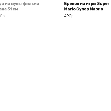
имеет
уи из мультфильма
Брелок из игры Super
несколько
ана 31 см
Mario Супер Марио
вариаций.
90
р.
490
р.
Опции
можно
выбрать
на
странице
товара.