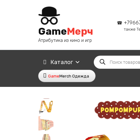
Перейти
к
содержанию
+7966
Game
Мерч
также T
Атрибутика из кино и игр
Поиск
Каталог
товаров
Game
Merch Одежда