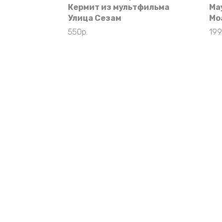
Кермит из мультфильма
Ма
Улица Сезам
Мо
550
р.
19