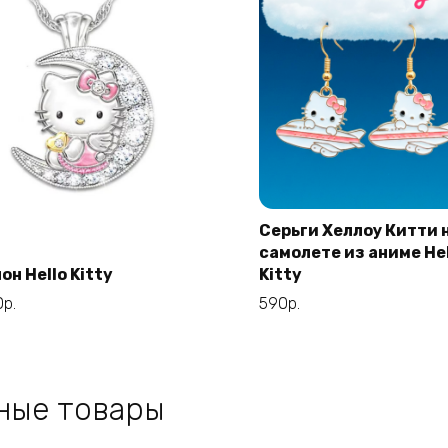
Серьги Хеллоу Китти 
самолете из аниме Hel
В корзину
В корзину
он Hello Kitty
Kitty
0
р.
590
р.
ные товары