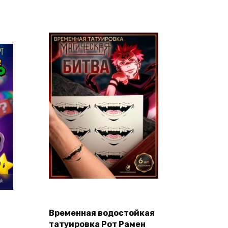
на
странице
товара.
В корзину
Временная водостойкая
татуировка Рот Рамен