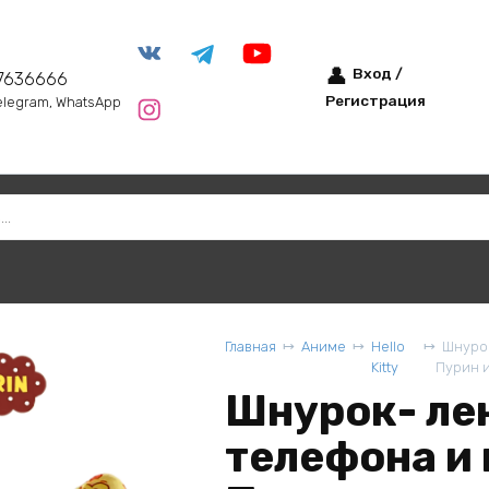
Вход /
7636666
Регистрация
elegram, WhatsApp
Главная
Аниме
Hello
Шнурок
Kitty
Пурин и
Шнурок- ле
телефона и