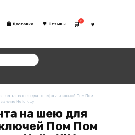
0
Доставка
Отзывы
- лента на шею для телефона и ключей Пом Пом
з аниме Hello Kitty
нта на шею для
 ключей Пом Пом