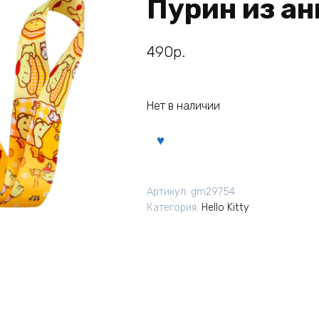
Пурин из ани
490
р.
Нет в наличии
Артикул:
gm29754
Категория:
Hello Kitty