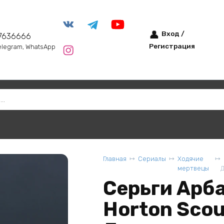
Вход /
7636666
Регистрация
elegram, WhatsApp
Главная
Сериалы
Ходячие
мертвецы
Серьги Арб
Horton Sco