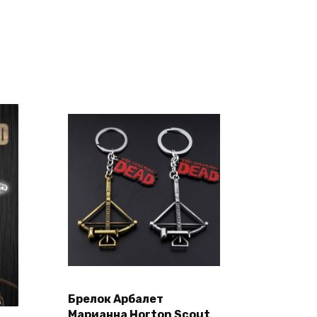
Этот
Выберите
Брелок Арбалет
товар
параметры
Марианна Horton Scout