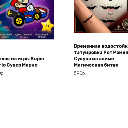
Временная водостойк
Этот
В корзину
Выберите
татуировка Рот Раме
товар
параметры
елок из игры Super
Сукуна из аниме
имеет
rio Супер Марио
Магическая битва
несколько
0
р.
590
р.
вариаций.
Опции
можно
выбрать
на
странице
товара.