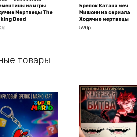
ементины из игры
Брелок Катана меч
В корзину
дячие Мертвецы The
Мишонн из сериала
В корзину
lking Dead
Ходячие мертвецы
90
р.
590
р.
ные товары