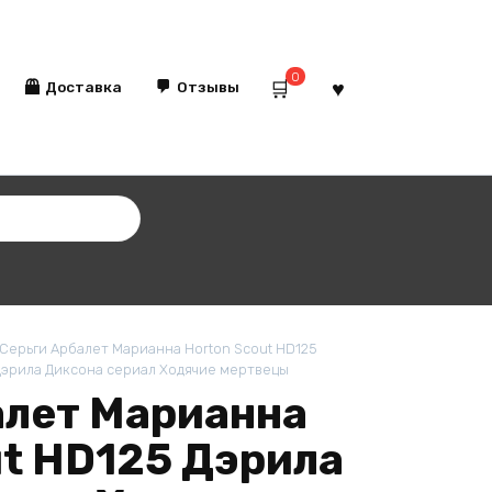
0
Доставка
Отзывы
Серьги Арбалет Марианна Horton Scout HD125
Дэрила Диксона сериал Ходячие мертвецы
алет Марианна
ut HD125 Дэрила