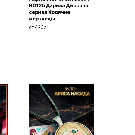
имеет
HD125 Дэрила Диксона
несколько
сериал Ходячие
вариаций.
мертвецы
Опции
от
490
р.
можно
выбрать
на
странице
товара.