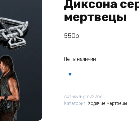
Диксона се
мертвецы
550
р.
Нет в наличии
Артикул:
gm22266
Категория:
Ходячие мертвецы