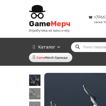
Перейти
к
содержанию
+7966
Game
Мерч
также T
Атрибутика из кино и игр
Поиск
Каталог
товаров
Game
Merch Одежда