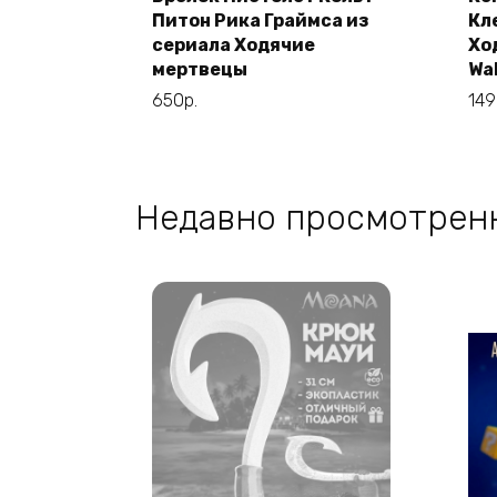
Этот
Выберите
Питон Рика Граймса из
Кл
товар
параметры
сериала Ходячие
Хо
имеет
мертвецы
Wa
несколько
650
р.
14
вариаций.
Опции
можно
выбрать
Недавно просмотрен
на
странице
товара.