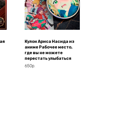
ая
Кулон Ариса Насида из
В корзину
н
аниме Рабочее место,
где вы не можете
перестать улыбаться
650
р.