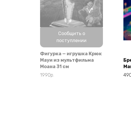
Нет в наличии
Сообщить о
поступлении
Фигурка — игрушка Крюк
Мауи из мультфильма
Бр
Моана 31 см
Ma
1990
р.
49