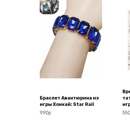
Вр
В корзину
Браслет Авантюрина из
та
игры Хонкай: Star Rail
игр
990
р.
55