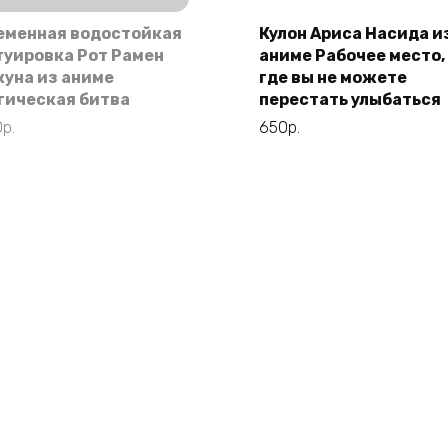
еменная водостойкая
Кулон Ариса Насида и
В корзину
туировка Рот Рамен
аниме Рабочее место,
куна из аниме
где вы не можете
гическая битва
перестать улыбаться
0
р.
650
р.