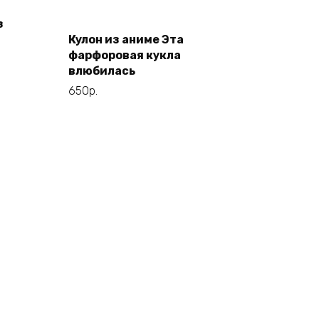
Этот
Выберите
з
товар
параметры
Кулон из аниме Эта
имеет
фарфоровая кукла
несколько
влюбилась
вариаций.
650
р.
Опции
можно
выбрать
на
странице
товара.