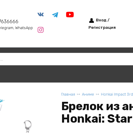
Вход /
7636666
Регистрация
elegram, WhatsApp
Главная
Аниме
Honkai Impact 3rd
Брелок из а
Honkai: Star