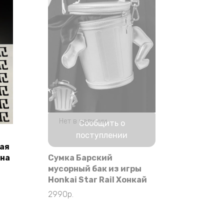
Нет в наличии
Сообщить о
поступлении
ая
ина
Сумка Барский
мусорный бак из игры
Honkai Star Rail Хонкай
2990
р.