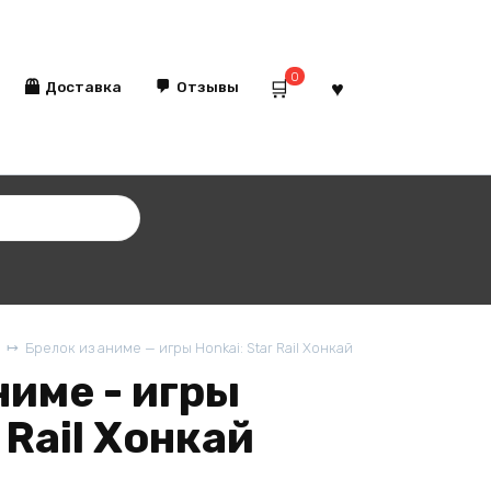
0
Доставка
Отзывы
Брелок из аниме — игры Honkai: Star Rail Хонкай
ниме - игры
 Rail Хонкай