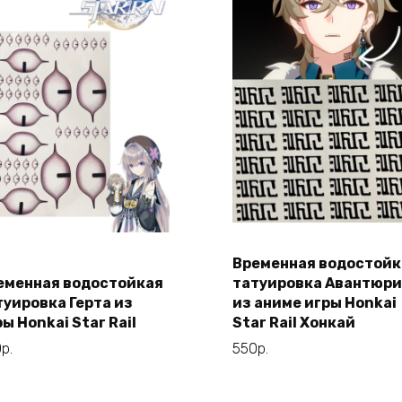
Временная водостойк
В корзину
еменная водостойкая
татуировка Авантюр
В корзину
туировка Герта из
из аниме игры Honkai
ы Honkai Star Rail
Star Rail Хонкай
0
р.
550
р.