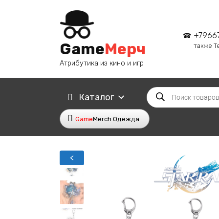
Перейти
к
содержанию
+7966
Game
Мерч
также T
Атрибутика из кино и игр
Поиск
Каталог
товаров
Game
Merch Одежда
<