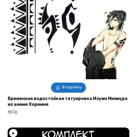
В корзину
Временная водостойкая татуировка Изуми Миямура
из аниме Хоримия
650
р.