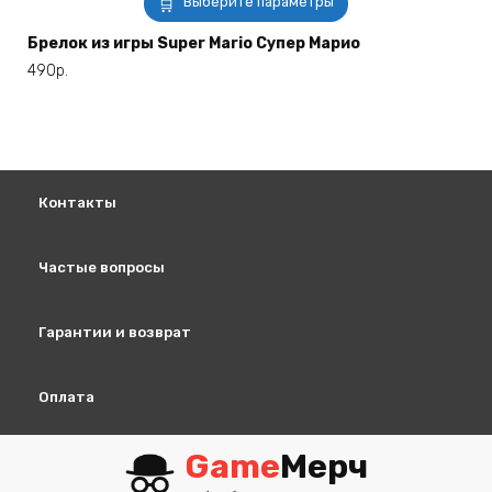
Выберите параметры
товар
имеет
Брелок из игры Super Mario Супер Марио
несколько
490
р.
вариаций.
Опции
можно
выбрать
на
Контакты
странице
товара.
Частые вопросы
Гарантии и возврат
Оплата
Game
Мерч