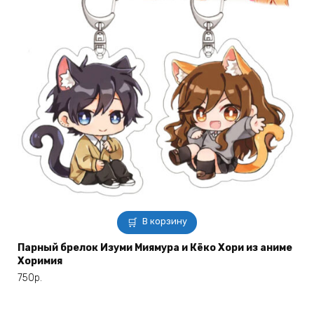
В корзину
Парный брелок Изуми Миямура и Кёко Хори из аниме
Хоримия
750
р.