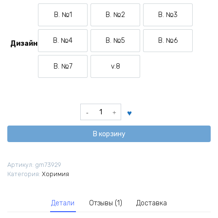
В. №1
В. №2
В. №3
Вариант №1
Вариант №2
Вариант №3
В. №4
В. №5
В. №6
Дизайн
Вариант №4
Вариант №5
Вариант №6
В. №7
v.8
Вариант №7
Вариант №8
Количество
товара
Брелок
В корзину
из
аниме
Хоримия
Артикул:
gm73929
Категория:
Хоримия
Детали
Отзывы (1)
Доставка