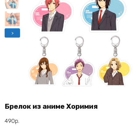
>
Брелок из аниме Хоримия
490
р.