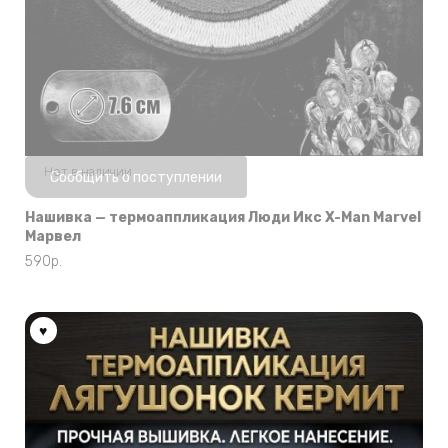
Нет в наличии
Сообщить о поступлении
Нашивка — термоаппликация Люди Икс X-Man Marvel
Марвел
590
р.