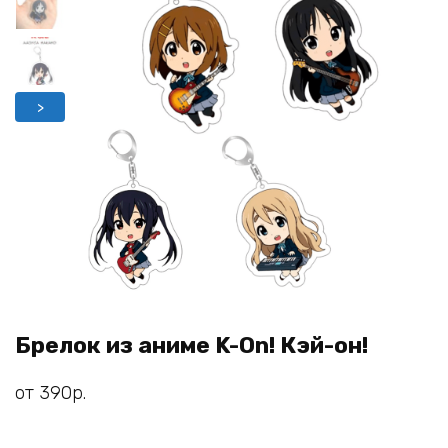
>
Брелок из аниме K-On! Кэй-он!
от
390
р.