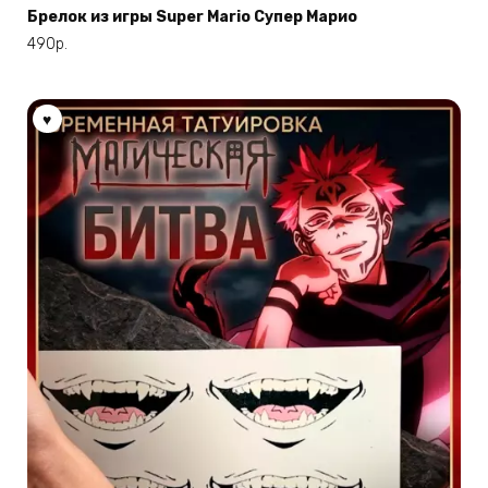
имеет
Брелок из игры Super Mario Супер Марио
несколько
490
р.
вариаций.
Опции
можно
выбрать
на
странице
товара.