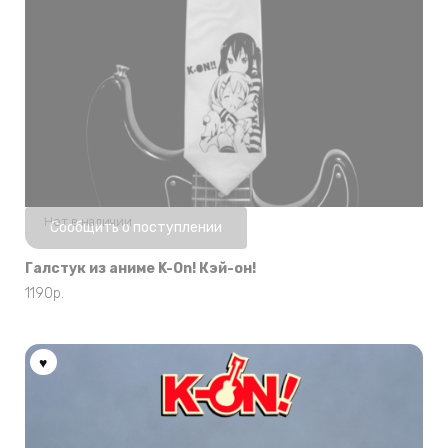
Нет в наличии
Сообщить о поступлении
Галстук из аниме K-On! Кэй-он!
1190
р.