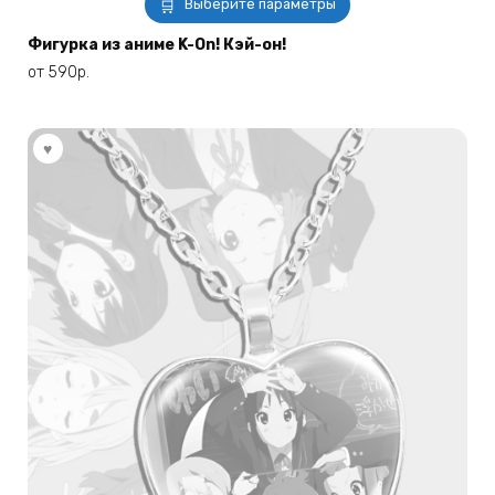
Выберите параметры
товар
имеет
Фигурка из аниме K-On! Кэй-он!
несколько
от
590
р.
вариаций.
Опции
можно
выбрать
на
странице
товара.