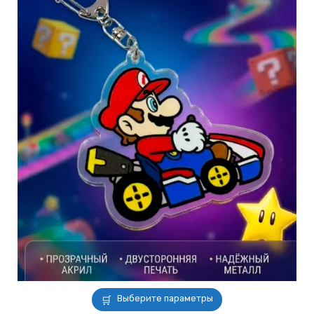
Этот
Выберите параметры
товар