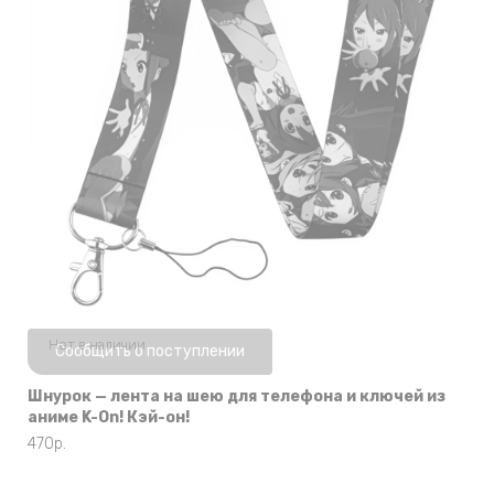
Нет в наличии
Сообщить о поступлении
Шнурок — лента на шею для телефона и ключей из
аниме K-On! Кэй-он!
470
р.