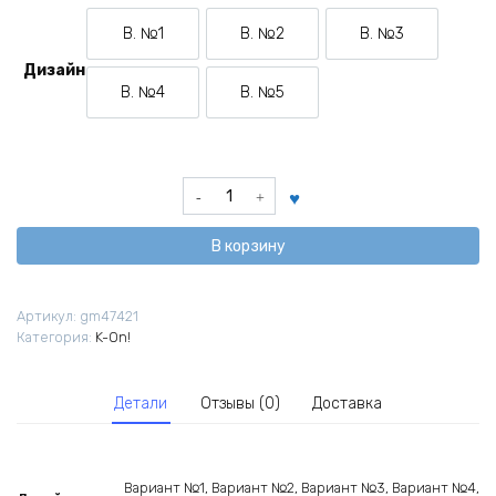
В. №1
В. №2
В. №3
Вариант №1
Вариант №2
Вариант №3
Дизайн
В. №4
В. №5
Вариант №4
Вариант №5
Количество
товара
Брелок
В корзину
из
аниме
K-
Артикул:
gm47421
On!
Категория:
K-On!
Кэй-
он!
Детали
Отзывы (0)
Доставка
Вариант №1, Вариант №2, Вариант №3, Вариант №4,