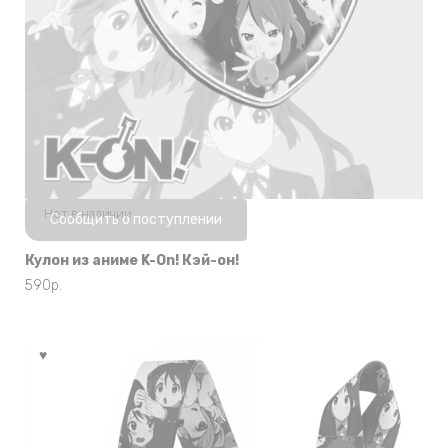
Нет в наличии
Сообщить о поступлении
Кулон из аниме K-On! Кэй-он!
590
р.