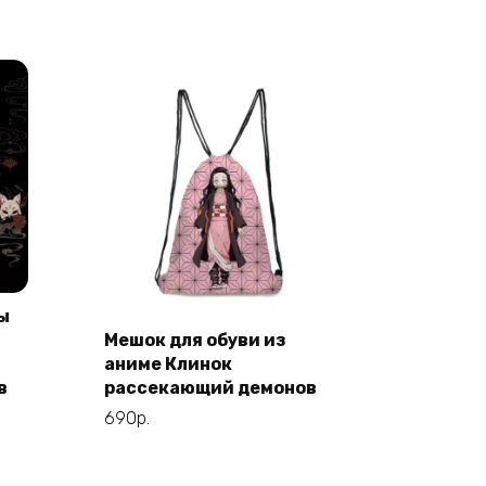
ы
Мешок для обуви из
Этот
Выберите
аниме Клинок
товар
параметры
в
рассекающий демонов
имеет
690
р.
несколько
вариаций.
Опции