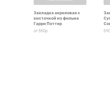
Закладка акриловая с
За
кисточкой из фильма
Су
Гарри Поттер
Co
от
550
р.
59