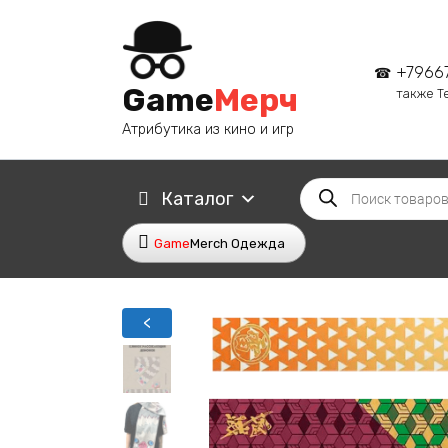
Перейти
к
содержанию
+7966
Game
Мерч
также T
Атрибутика из кино и игр
Поиск
Каталог
товаров
Game
Merch Одежда
<