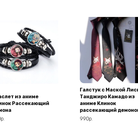
Галстук с Маской Лис
Этот
Выберите
аслет из аниме
Танджиро Камадо из
Этот
Выберите
товар
параметры
инок Рассекающий
аниме Клинок
товар
параметры
имеет
мона
рассекающий демоно
имеет
несколько
0
р.
990
р.
несколько
вариаций.
вариаций.
Опции
Опции