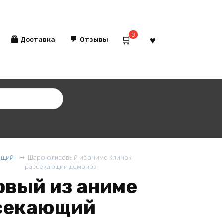
0
Доставка
Отзывы
ющий
Шарф флисовый из аниме Клинок
рассекающий демонов
вый из аниме
секающий