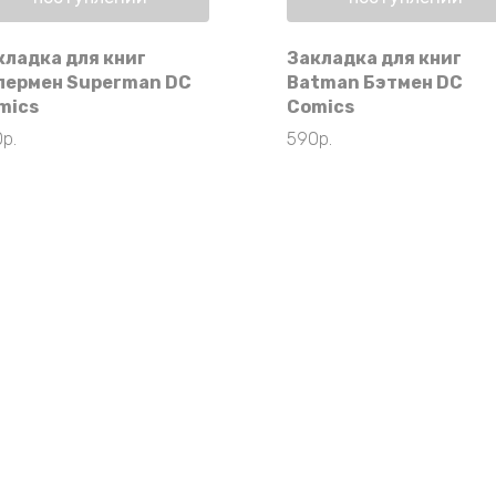
кладка для книг
Закладка для книг
пермен Superman DC
Batman Бэтмен DC
mics
Comics
0
р.
590
р.