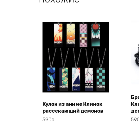
Бр
Этот
Кулон из аниме Клинок
Кл
Выберите
рассекающий демонов
де
товар
параметры
имеет
590
р.
59
несколько
вариаций.