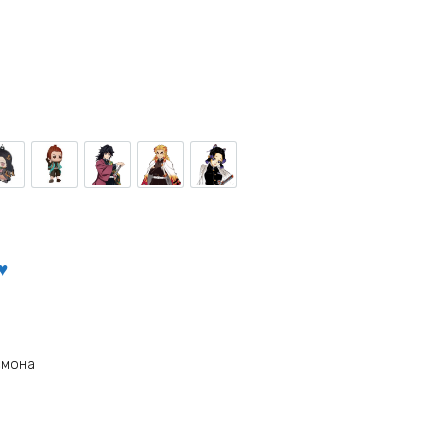
ма
е Хашибира
Незуко Камадо
Танджиро Камадо
Гию Томиока
Кёджуро Ренгоку
Шинобу Кочо
емона