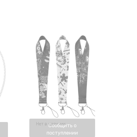
можно
выбрать
на
странице
товара.
Нет в наличии
Сообщить о
поступлении