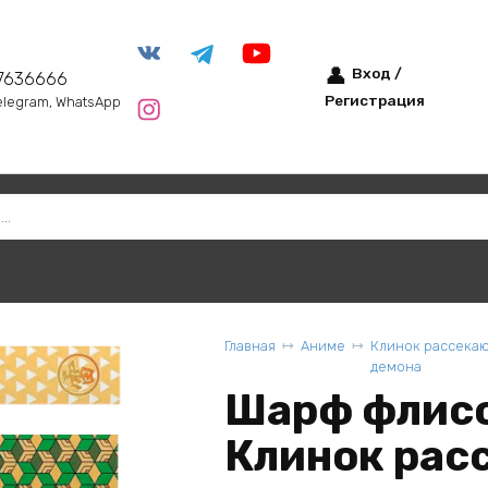
Вход /
7636666
Регистрация
elegram, WhatsApp
Главная
Аниме
Клинок рассека
демона
Шарф флисо
Клинок рас