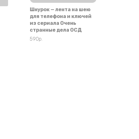
Шнурок — лента на шею
для телефона и ключей
из сериала Очень
странные дела ОСД
590
р.