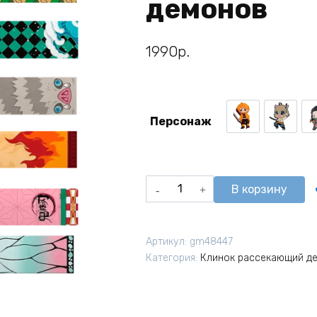
демонов
1990
р.
Персонаж
Зеницу Агацу
Иноск
Количество
В корзину
товара
Шарф
флисовый
Артикул:
gm48447
из
Категория:
Клинок рассекающий д
аниме
Клинок
рассекающий