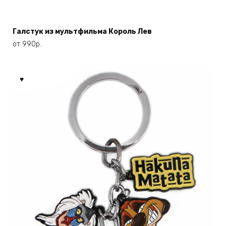
имеет
несколько
вариаций.
Галстук из мультфильма Король Лев
Опции
от
990
р.
можно
выбрать
на
странице
товара.