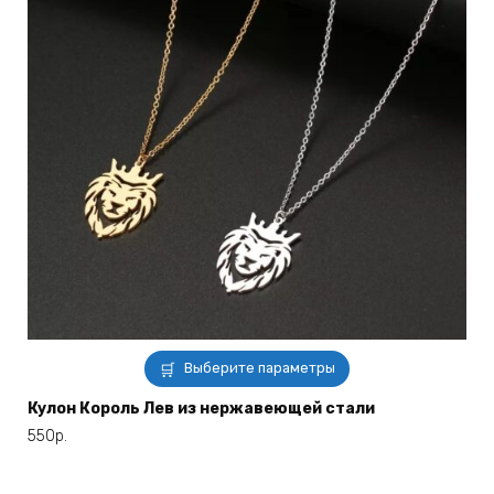
Этот
Выберите параметры
товар
имеет
Кулон Король Лев из нержавеющей стали
несколько
550
р.
вариаций.
Опции