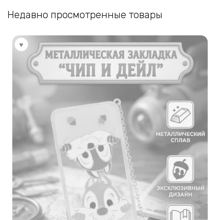
можно
Недавно просмотренные товары
выбрать
на
странице
товара.