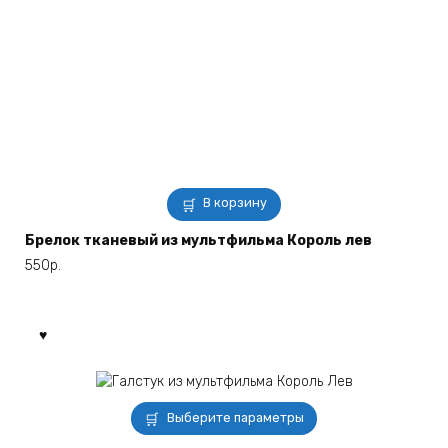
В корзину
Брелок тканевый из мультфильма Король лев
550
р.
Этот
Выберите параметры
товар