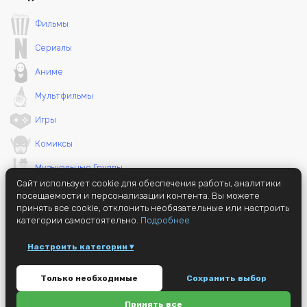
Фильмы
Сериалы
Аниме
Мультфильмы
Игры
Комиксы
Музыкальные Группы
Сайт использует cookie для обеспечения работы, аналитики
Необычные вещи
посещаемости и персонализации контента. Вы можете
принять все cookie, отклонить необязательные или настроить
категории самостоятельно.
Подробнее
Настроить категории ▾
© 2014 - 2026 GameMerch (ранее jc72)
Только необходимые
Сохранить выбор
Этот сайт защищен reCAPTCHA и Google
Privacy Policy
и
Terms of
Service
apply.
Политика конфиденциальности
Принять все