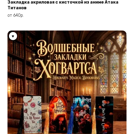
имеет
Закладка акриловая с кисточкой из аниме Атака
Титанов
несколько
вариаций.
от
640
р.
Опции
можно
выбрать
на
странице
товара.