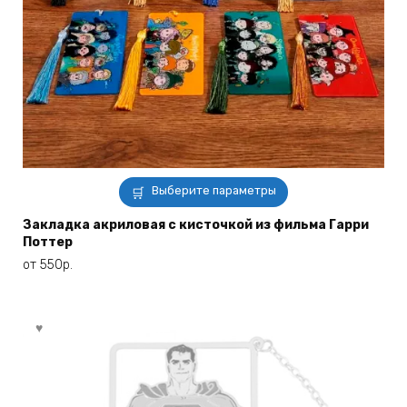
Этот
Выберите параметры
товар
имеет
Закладка акриловая с кисточкой из фильма Гарри
Поттер
несколько
вариаций.
от
550
р.
Опции
можно
выбрать
на
странице
товара.