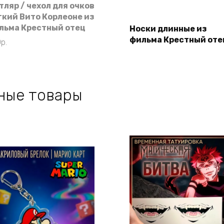
тляр / чехол для очков
гкий Вито Корлеоне из
Подробнее
льма Крестный отец
Носки длинные из
фильма Крестный оте
0
р.
ные товары