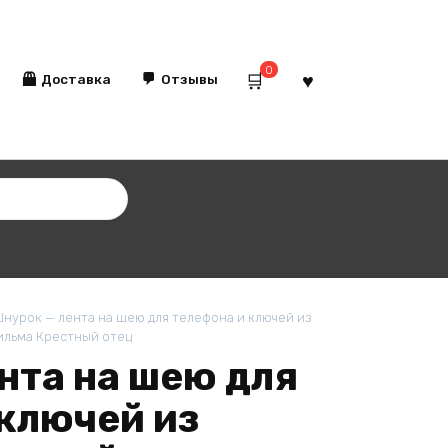
0
Доставка
Отзывы
нурок — лента на шею для телефона и ключей из
ильма Крестный отец
нта на шею для
 ключей из