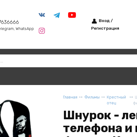
Вход /
7636666
Регистрация
elegram, WhatsApp
Главная
Фильмы
Крестный
Ш
отец
ф
Шнурок - ле
телефона и