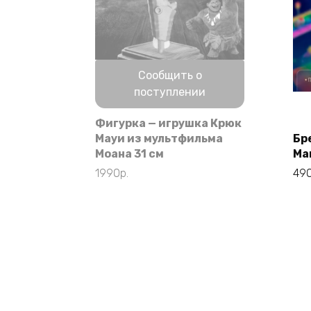
Нет в наличии
Сообщить о
поступлении
Фигурка — игрушка Крюк
Мауи из мультфильма
Бр
Моана 31 см
Ma
1990
р.
49