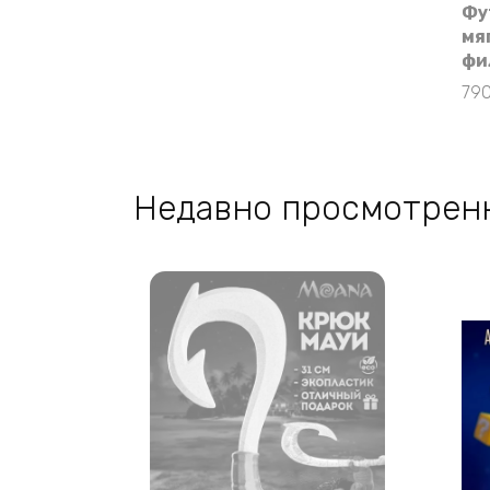
Фу
мя
фи
79
Недавно просмотрен