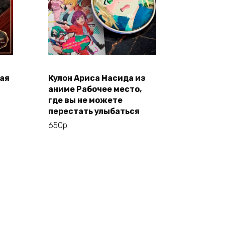
ая
Кулон Ариса Насида из
В корзину
н
аниме Рабочее место,
где вы не можете
перестать улыбаться
650
р.