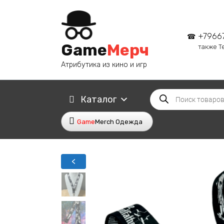
Перейти
к
содержанию
+7966
Game
Мерч
также T
Атрибутика из кино и игр
Поиск
Каталог
товаров
Game
Merch Одежда
<