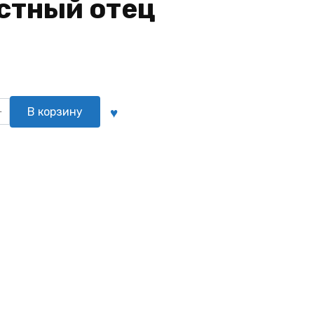
стный отец
о
В корзину