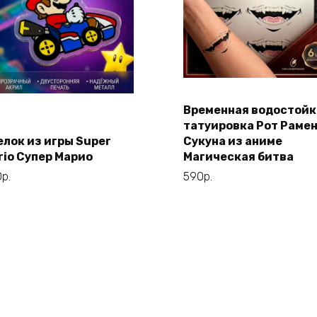
Временная водостойк
Этот
В корзину
Выберите
татуировка Рот Раме
товар
параметры
елок из игры Super
Сукуна из аниме
имеет
rio Супер Марио
Магическая битва
несколько
0
р.
590
р.
вариаций.
Опции
можно
выбрать
на
странице
товара.