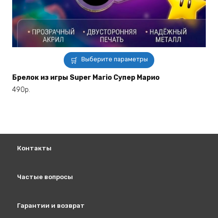
Этот
Выберите параметры
товар
имеет
Брелок из игры Super Mario Супер Марио
несколько
490
р.
вариаций.
Опции
можно
выбрать
на
Контакты
странице
товара.
Частые вопросы
Гарантии и возврат