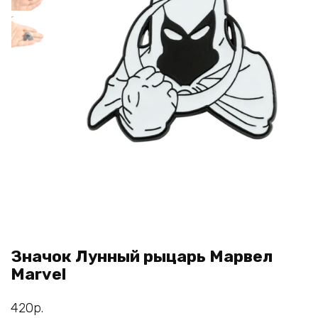
Значок Лунный рыцарь Марвел
Marvel
420
р.