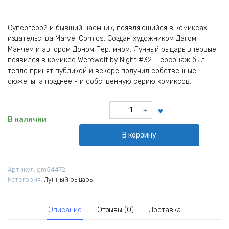
Супергерой и бывший наёмник, появляющийся в комиксах
издательства Marvel Comics. Создан художником Дагом
Манчем и автором Доном Перлином. Лунный рыцарь впервые
появился в комиксе Werewolf by Night #32. Персонаж был
тепло принят публикой и вскоре получил собственные
сюжеты, а позднее - и собственную серию комиксов.
Количество
товара
В наличии
Значок
В корзину
Лунный
рыцарь
Марвел
Артикул:
gm54472
Marvel
Категория:
Лунный рыцарь
Описание
Отзывы (0)
Доставка