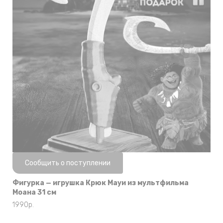
Нет в наличии
Сообщить о поступлении
Фигурка — игрушка Крюк Мауи из мультфильма
Моана 31 см
1990
р.