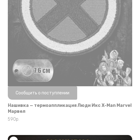
Нет в наличии
Сообщить о поступлении
Нашивка — термоаппликация Люди Икс X-Man Marvel
Марвел
590
р.