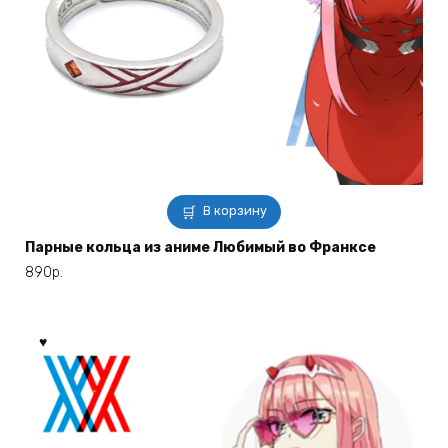
В корзину
Парные кольца из аниме Любимый во Франксе
890
р.