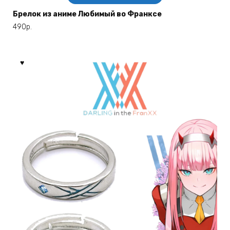
товар
имеет
Брелок из аниме Любимый во Франксе
несколько
490
р.
вариаций.
Опции
можно
выбрать
на
странице
товара.