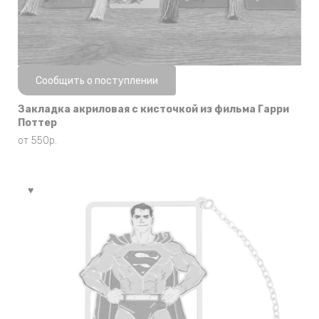
Нет в наличии
Сообщить о поступлении
Закладка акриловая с кисточкой из фильма Гарри
Поттер
от
550
р.