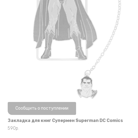
Нет в наличии
Сообщить о поступлении
Закладка для книг Супермен Superman DC Comics
590
р.