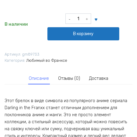
Количество
товара
В наличии
Брелок
В корзину
из
аниме
Дарлинг
Артикул:
gm89733
Darling
Категория:
Любимый во Франксе
in
the
Franxx
Описание
Отзывы (0)
Доставка
Любимый
во
Франксе
Этот брелок в виде символа из популярного аниме сериала
Darling in the Franxx станет отличным дополнением для
поклонников аниме и манги. Это не просто элемент
коллекции, а стильный аксессуар, который можно повесить
на связку ключей или сумку, подчеркивая ваш уникальный
стиль и интересы. Компактный размер и легкий вес делают