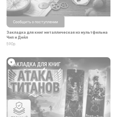
Нет в наличии
Сообщить о поступлении
Закладка для книг металлическая из мультфильма
Чип и Дейл
590
р.