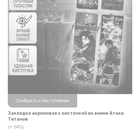
Нет в наличии
Сообщить о поступлении
Закладка акриловая с кисточкой из аниме Атака
Титанов
от
640
р.