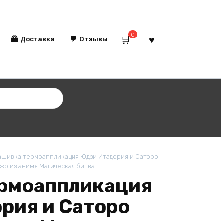
0
Доставка
Отзывы
шивка термоаппликация Юдзи Итадория и Саторо
джо из аниме Магическая битва
рмоаппликация
рия и Саторо