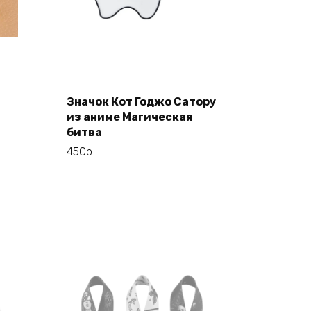
Значок Кот Годжо Сатору
В корзину
из аниме Магическая
битва
450
р.