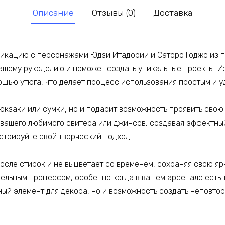
Магическа
Описание
Отзывы (0)
Доставка
битва
кацию с персонажами Юдзи Итадории и Саторо Годжо из по
ашему рукоделию и поможет создать уникальные проекты. И
мощью утюга, что делает процесс использования простым и у
юкзаки или сумки, но и подарит возможность проявить свою
g вашего любимого свитера или джинсов, создавая эффектны
трируйте свой творческий подход!
сле стирок и не выцветает со временем, сохраняя свою ярк
ельным процессом, особенно когда в вашем арсенале есть т
ный элемент для декора, но и возможность создать неповтор