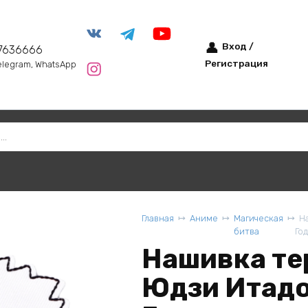
Вход /
7636666
Регистрация
elegram, WhatsApp
Главная
Аниме
Магическая
На
битва
Го
Нашивка те
Юдзи Итадо