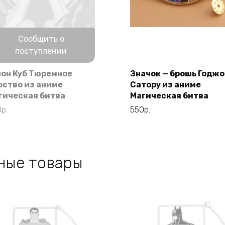
Нет в наличии
Сообщить о
Этот
Выберите
поступлении
товар
параметры
имеет
лон Куб Тюремное
Значок — брошь Годжо
несколько
рство из аниме
Сатору из аниме
вариаций.
гическая битва
Магическая битва
Опции
0
р.
550
р.
можно
выбрать
на
странице
ные товары
товара.