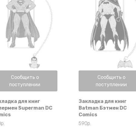
Нет в наличии
Нет в наличии
Сообщить о
Сообщить о
поступлении
поступлении
кладка для книг
Закладка для книг
пермен Superman DC
Batman Бэтмен DC
mics
Comics
0
р.
590
р.