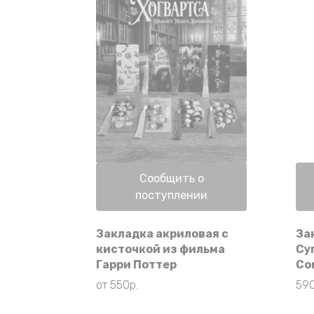
Нет в наличии
Сообщить о
поступлении
Закладка акриловая с
За
кисточкой из фильма
Су
Гарри Поттер
Co
от
550
р.
59