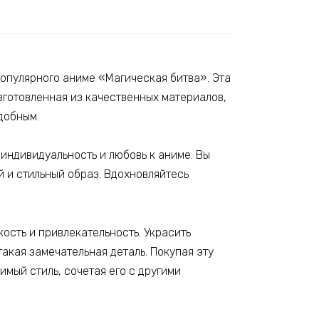
я
пулярного аниме «Магическая битва». Эта
зготовленная из качественных материалов,
добным.
 индивидуальность и любовь к аниме. Вы
й и стильный образ. Вдохновляйтесь
ость и привлекательность. Украсить
акая замечательная деталь. Покупая эту
имый стиль, сочетая его с другими