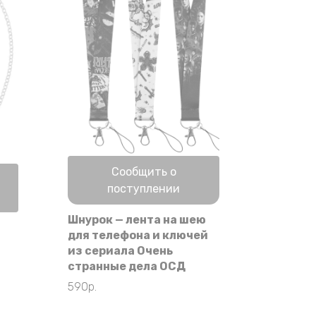
Нет в наличии
Сообщить о
поступлении
Шнурок — лента на шею
для телефона и ключей
из сериала Очень
странные дела ОСД
590
р.