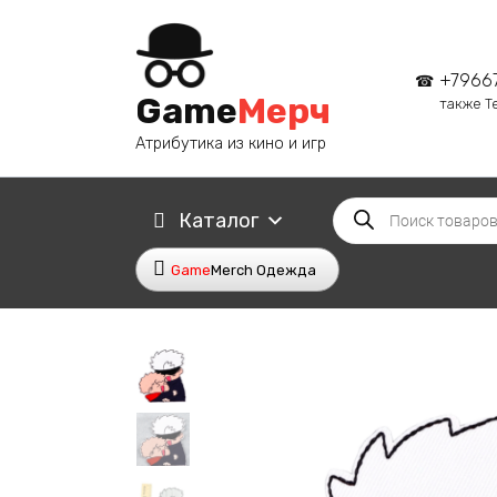
Перейти
к
содержанию
+7966
Game
Мерч
также T
Атрибутика из кино и игр
Поиск
Каталог
товаров
Game
Merch Одежда