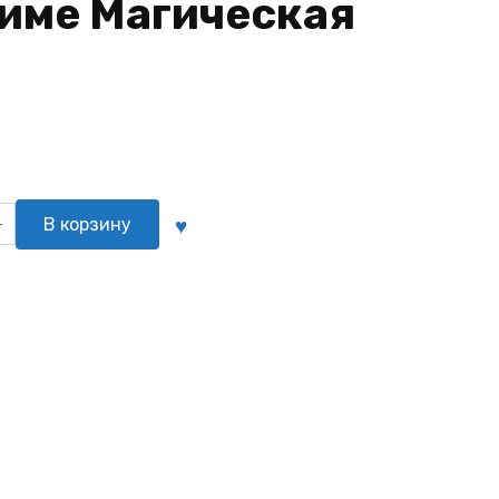
ниме Магическая
о
В корзину
икация