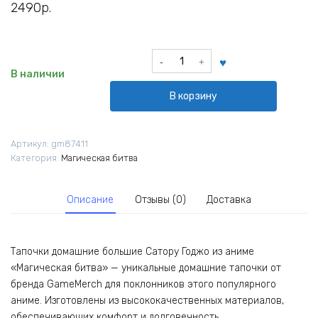
2490
р.
Количество
товара
В наличии
Тапочки
В корзину
домашние
большие
Сатору
Артикул:
gm87411
Годжо
Категория:
Магическая битва
из
аниме
Магическая
Описание
Отзывы (0)
Доставка
битва
Тапочки домашние большие Сатору Годжо из аниме
«Магическая битва» — уникальные домашние тапочки от
бренда GameMerch для поклонников этого популярного
аниме. Изготовлены из высококачественных материалов,
обеспечивающих комфорт и долговечность.