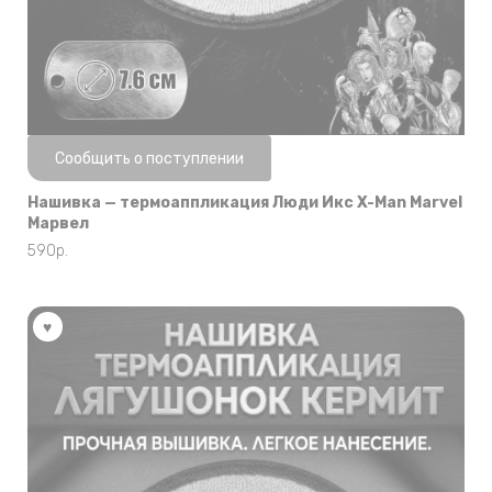
Нет в наличии
Сообщить о поступлении
Нашивка — термоаппликация Люди Икс X-Man Marvel
Марвел
590
р.