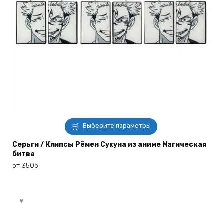
Этот
Выберите параметры
товар
имеет
Серьги / Клипсы Рёмен Сукуна из аниме Магическая
битва
несколько
вариаций.
от
350
р.
Опции
можно
выбрать
на
странице