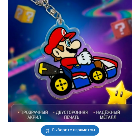
Этот
Выберите параметры
товар