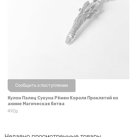
Нет в наличии
Сообщить о поступлении
Кулон Палец Сукуна Рёмен Короля Проклятий из
аниме Магическая битва
490
р.
Недавно просмотренные товары