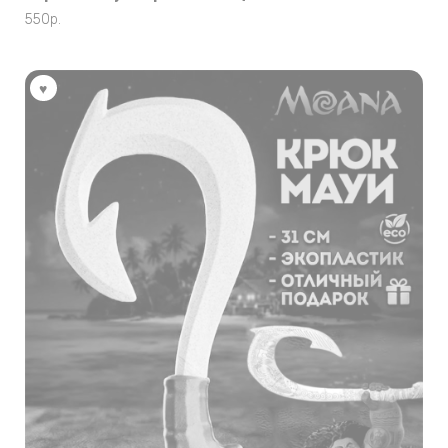
550
р.