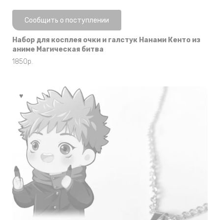
Нет в наличии
Сообщить о поступлении
Набор для косплея очки и галстук Нанами Кенто из
аниме Магическая битва
1850
р.