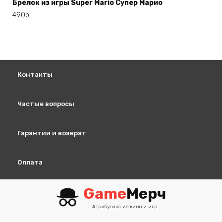
имеет
Брелок из игры Super Mario Супер Марио
несколько
490
р.
вариаций.
Опции
можно
выбрать
на
Контакты
странице
товара.
Частые вопросы
Гарантии и возврат
Оплата
Game
Мерч
Атрибутика из кино и игр