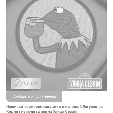
Нет в наличии
Сообщить о поступлении
Нашивка термоаппликация с вышивкой Лягушонок
Кермит из мультфильма Улица Сезам