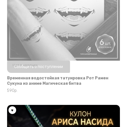
Нет в наличии
Сообщить о поступлении
Временная водостойкая татуировка Рот Рамен
Сукуна из аниме Магическая битва
590
р.