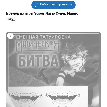
Этот
Выберите параметры
товар
имеет
Брелок из игры Super Mario Супер Марио
несколько
490
р.
вариаций.
Опции
можно
выбрать
на
странице
товара.