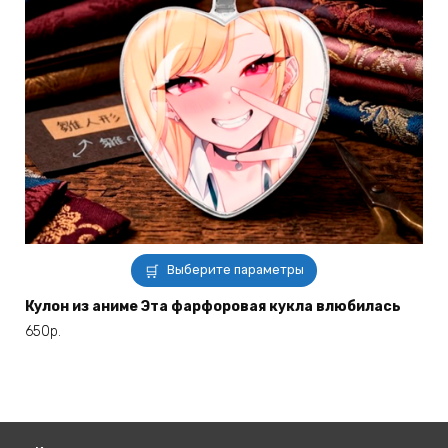
Этот
Выберите параметры
товар
имеет
Кулон из аниме Эта фарфоровая кукла влюбилась
несколько
650
р.
вариаций.
Опции
можно
выбрать
на