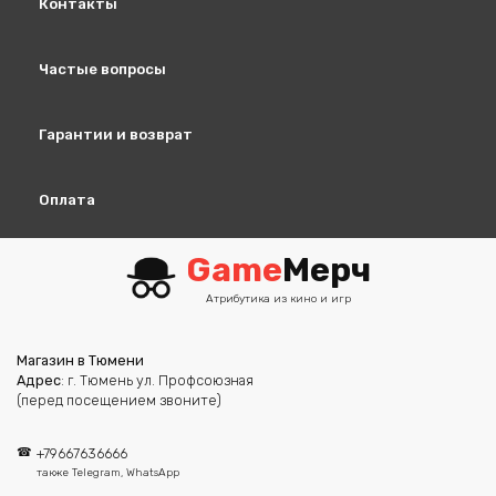
Контакты
странице
товара.
Частые вопросы
Гарантии и возврат
Оплата
Game
Мерч
Атрибутика из кино и игр
Магазин в Тюмени
Адрес
: г. Тюмень ул. Профсоюзная
(перед посещением звоните)
+79667636666
также Telegram, WhatsApp