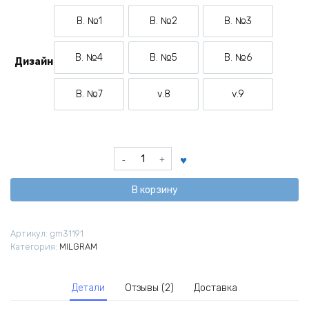
В. №1
В. №2
В. №3
Вариант №1
Вариант №2
Вариант №3
В. №4
В. №5
В. №6
Дизайн
Вариант №4
Вариант №5
Вариант №6
В. №7
v.8
v.9
Вариант №7
Вариант №8
Вариант №9
Количество
товара
Брелок
В корзину
из
аниме
Милграм
Артикул:
gm31191
MILGRAM
Категория:
MILGRAM
Детали
Отзывы (2)
Доставка