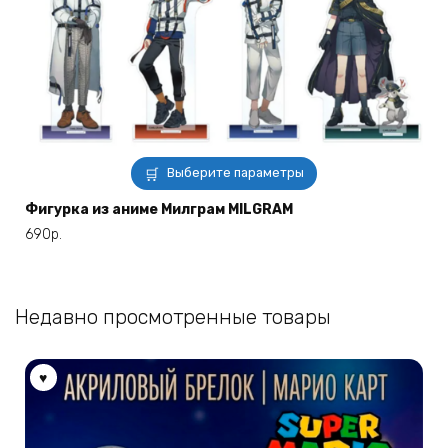
Этот
Выберите параметры
товар
имеет
Фигурка из аниме Милграм MILGRAM
несколько
690
р.
вариаций.
Опции
можно
Недавно просмотренные товары
выбрать
на
странице
товара.