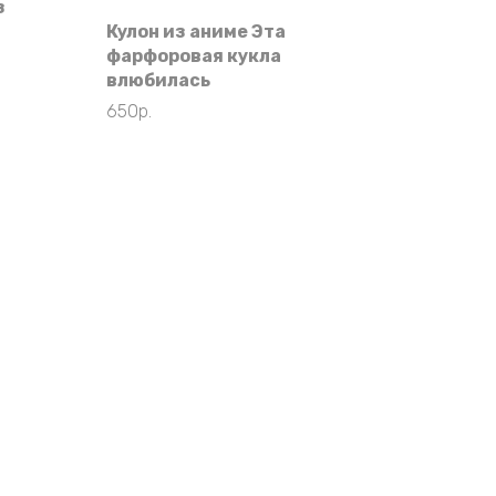
з
Кулон из аниме Эта
фарфоровая кукла
влюбилась
650
р.