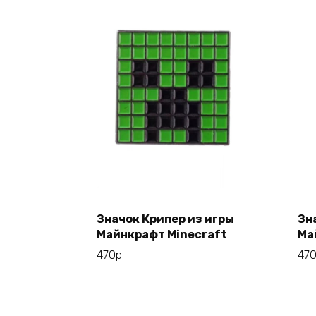
Значок Крипер из игры
Зн
В корзину
Майнкрафт Minecraft
Ма
470
р.
47