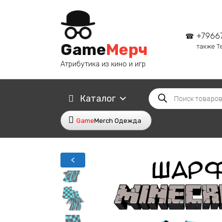
Перейти
к
содержанию
+7966
Game
Мерч
также T
Атрибутика из кино и игр
Поиск
Каталог
товаров
Game
Merch Одежда
<