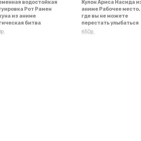
еменная водостойкая
Кулон Ариса Насида и
туировка Рот Рамен
аниме Рабочее место,
куна из аниме
где вы не можете
гическая битва
перестать улыбаться
0
р.
650
р.