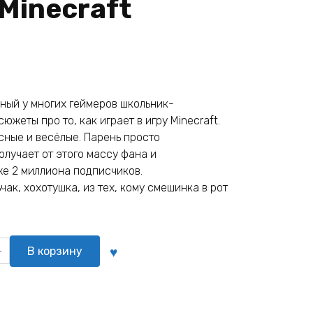
Minecraft
ный у многих геймеров школьник-
южеты про то, как играет в игру Minecraft.
сные и весёлые. Парень просто
олучает от этого массу фана и
уже 2 миллиона подписчиков.
ак, хохотушка, из тех, кому смешинка в рот
о
В корзину