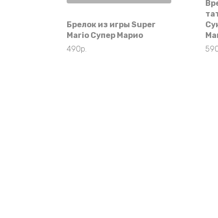
Вр
та
Брелок из игры Super
Су
Mario Супер Марио
Ма
490
р.
59