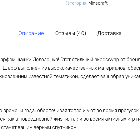
Категория:
Minecraft
Лололошка
из
игры
Майнкрафт
Описание
Отзывы (40)
Доставка
Minecraft
шарфом шашки Лололошка! Этот стильный аксессуар от бре
ы. Шарф выполнен из высококачественных материалов, обес
охновленным известной тематикой, сделает ваш образ уника
 времени года, обеспечивая тепло и уют во время прогулок
я как в повседневной жизни, так и во время активных игр на
 станет вашим верным спутником.