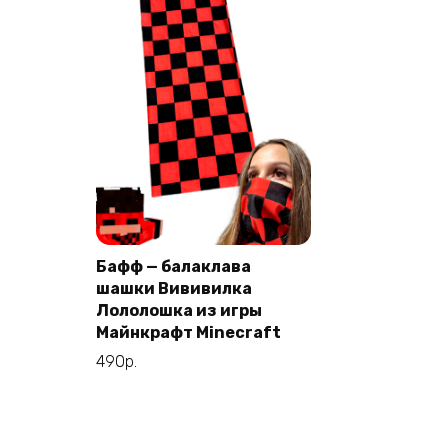
Бафф — балаклава
шашки Вививилка
В корзину
Лололошка из игры
Майнкрафт Minecraft
490
р.