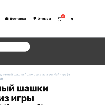
0
Доставка
Отзывы
длинный шашки Лололошка из игры Майнкрафт
aft
ный шашки
из игры