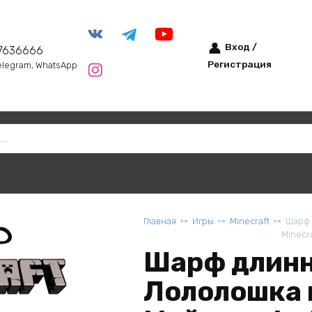
Вход /
7636666
Регистрация
elegram, WhatsApp
Главная
Игры
Minecraft
Шарф 
Minecr
Шарф длин
Лололошка 