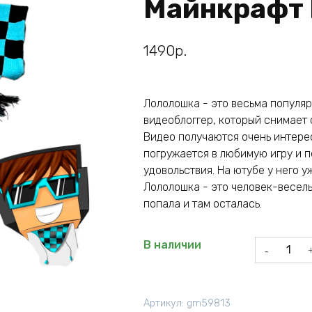
Майнкрафт 
1490
р.
Лололошка - это весьма популяр
видеоблоггер, который снимает с
Видео получаются очень интере
погружается в любимую игру и п
удовольствия. На ютубе у него 
Лололошка - это человек-весельч
попала и там осталась.
Количеств
В наличии
товара
Шарф
длинный
Артикул:
gm59813
шашки