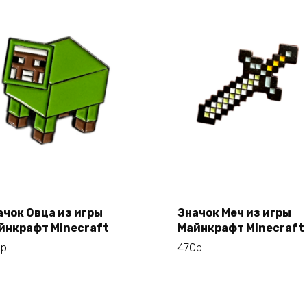
ачок Овца из игры
Значок Меч из игры
В корзину
В корзину
йнкрафт Minecraft
Майнкрафт Minecraft
0
р.
470
р.