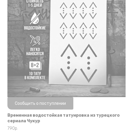
Нет в наличии
Сообщить о поступлении
Временная водостойкая татуировка из турецкого
сериала Чукур
790
р.