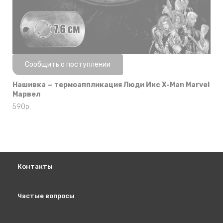
Нет в наличии
Сообщить о поступлении
Нашивка — термоаппликация Люди Икс X-Man Marvel
Марвел
590
р.
Контакты
Частые вопросы