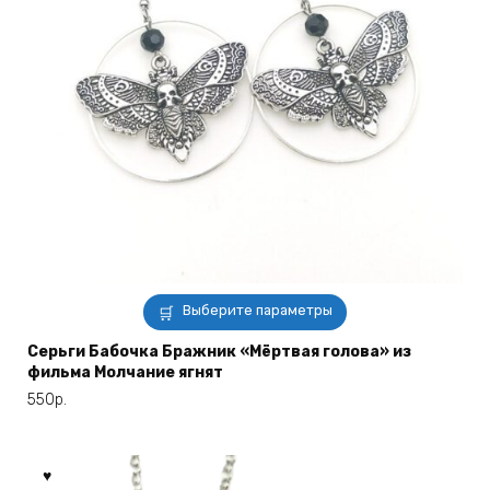
Этот
Выберите параметры
товар
имеет
Серьги Бабочка Бражник «Мёртвая голова» из
фильма Молчание ягнят
несколько
вариаций.
550
р.
Опции
можно
выбрать
на