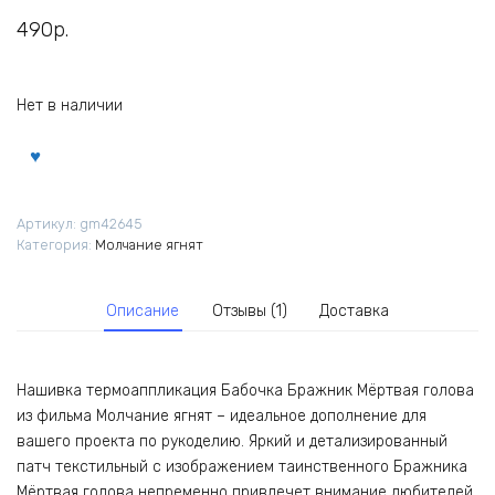
490
р.
Нет в наличии
Артикул:
gm42645
Категория:
Молчание ягнят
Описание
Отзывы (1)
Доставка
Нашивка термоаппликация Бабочка Бражник Мёртвая голова
из фильма Молчание ягнят – идеальное дополнение для
вашего проекта по рукоделию. Яркий и детализированный
патч текстильный с изображением таинственного Бражника
Мёртвая голова непременно привлечет внимание любителей