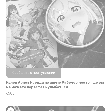
Нет в наличии
Сообщить о поступлении
Кулон Ариса Насида из аниме Рабочее место, где вы
не можете перестать улыбаться
650
р.