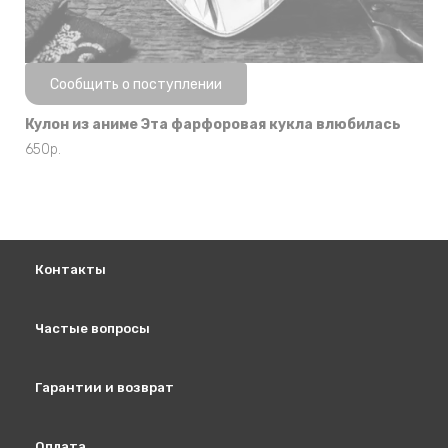
Нет в наличии
Сообщить о поступлении
Кулон из аниме Эта фарфоровая кукла влюбилась
650
р.
Контакты
Частые вопросы
Гарантии и возврат
Оплата