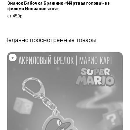
имеет
Значок Бабочка Бражник «Мёртвая голова» из
фильма Молчание ягнят
несколько
вариаций.
от
450
р.
Опции
можно
выбрать
Недавно просмотренные товары
на
странице
товара.