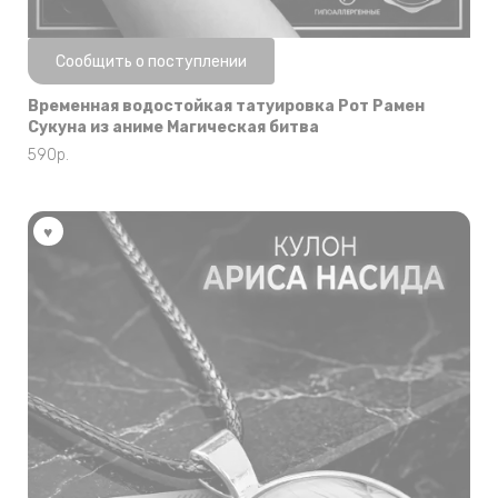
Нет в наличии
Сообщить о поступлении
Временная водостойкая татуировка Рот Рамен
Сукуна из аниме Магическая битва
590
р.