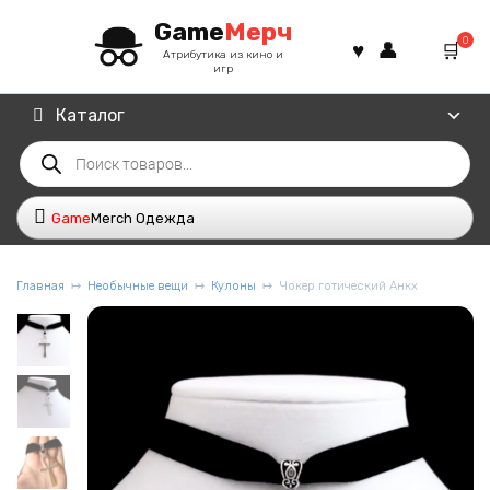
Перейти
Game
Мерч
к
0
содержанию
Атрибутика из кино и
игр
Каталог
Поиск
товаров
Game
Merch Одежда
Главная
Необычные вещи
Кулоны
Чокер готический Анкх