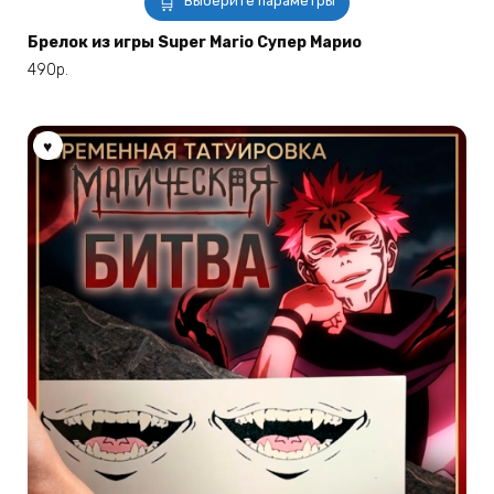
Выберите параметры
товар
имеет
Брелок из игры Super Mario Супер Марио
несколько
490
р.
вариаций.
Опции
можно
выбрать
на
странице
товара.