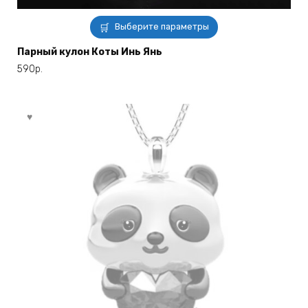
Этот
Выберите параметры
товар
имеет
Парный кулон Коты Инь Янь
несколько
590
р.
вариаций.
Опции
можно
выбрать
на
странице
товара.