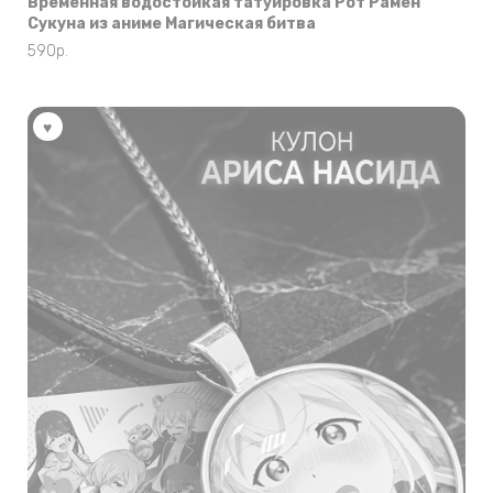
Временная водостойкая татуировка Рот Рамен
Сукуна из аниме Магическая битва
590
р.