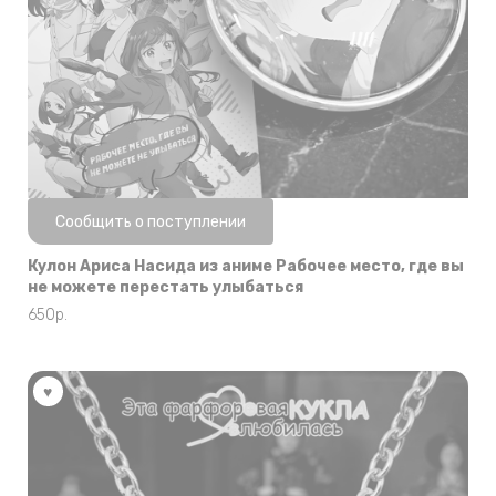
Нет в наличии
Сообщить о поступлении
Кулон Ариса Насида из аниме Рабочее место, где вы
не можете перестать улыбаться
650
р.