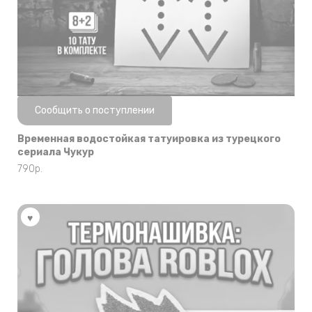
Нет в наличии
Сообщить о поступлении
Временная водостойкая татуировка из турецкого
сериала Чукур
790
р.