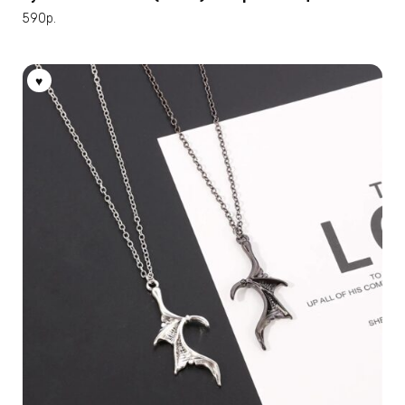
несколько
590
р.
вариаций.
Опции
можно
выбрать
на
странице
товара.