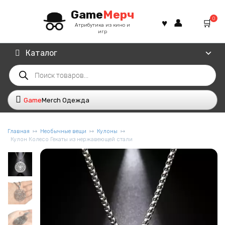
Перейти
Game
Мерч
к
0
содержанию
Атрибутика из кино и
игр
Каталог
Поиск
товаров
Game
Merch Одежда
Главная
Необычные вещи
Кулоны
Кулон Колесо Гекаты из нержавеющей стали