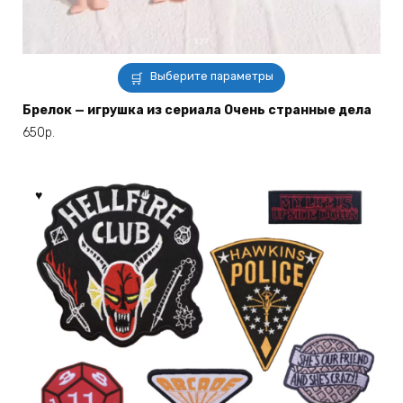
Этот
Выберите параметры
товар
имеет
Брелок — игрушка из сериала Очень странные дела
несколько
650
р.
вариаций.
Опции
можно
выбрать
на
странице
товара.