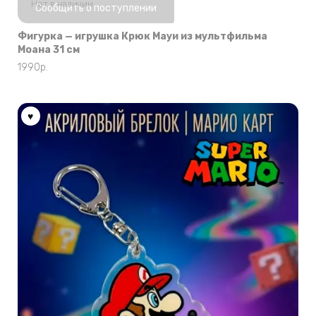
Нет в наличии
Сообщить о поступлении
Фигурка — игрушка Крюк Мауи из мультфильма
Моана 31 см
1990
р.