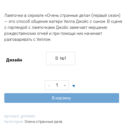
Лампочки в сериале «Очень странные дела» (первый сезон)
— это способ общения матери Уилла Джойс с сыном. В сцене
с гирляндой с лампочками Джойс замечает мерцание
рождественских огней и при помощи них начинает
разговаривать с Уиллом.
В. №1
Дизайн
Вариант №1
Количество
товара
Значок
В корзину
Лампочки
из
сериала
Артикул:
gm14661
Очень
Категория:
Очень странные дела
странные