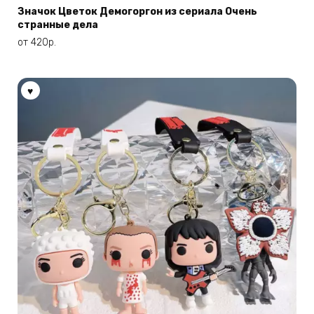
имеет
Значок Цветок Демогоргон из сериала Очень
странные дела
несколько
вариаций.
от
420
р.
Опции
можно
выбрать
на
странице
товара.