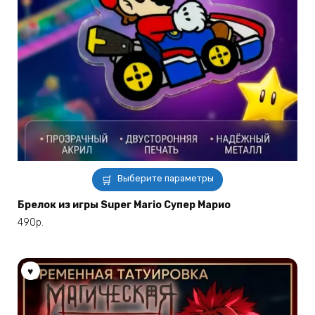
Этот
Выберите параметры
товар
имеет
Брелок из игры Super Mario Супер Марио
несколько
490
р.
вариаций.
Опции
можно
выбрать
на
странице