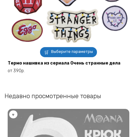
Этот
Выберите параметры
товар
имеет
Термо нашивка из сериала Очень странные дела
несколько
от
390
р.
вариаций.
Опции
можно
Недавно просмотренные товары
выбрать
на
странице
товара.