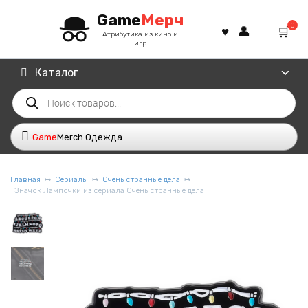
Перейти
Game
Мерч
к
0
содержанию
Атрибутика из кино и
игр
Каталог
Поиск
товаров
Game
Merch Одежда
Главная
Сериалы
Очень странные дела
Значок Лампочки из сериала Очень странные дела