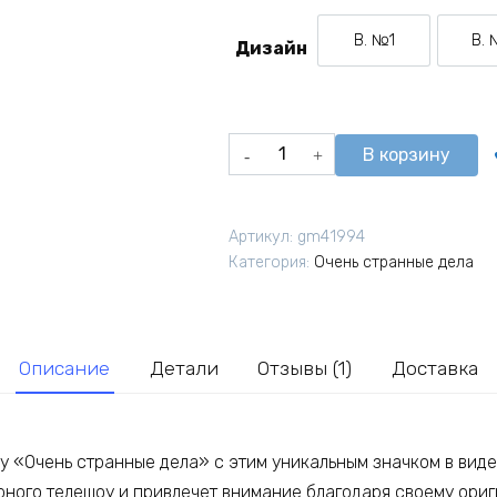
В. №1
В.
Дизайн
Вариант №1
Количество
В корзину
товара
Значок
Цветок
Артикул:
gm41994
Демогоргон
Категория:
Очень странные дела
из
сериала
Очень
странные
Описание
Детали
Отзывы (1)
Доставка
дела
у «Очень странные дела» с этим уникальным значком в виде
ного телешоу и привлечет внимание благодаря своему ориг