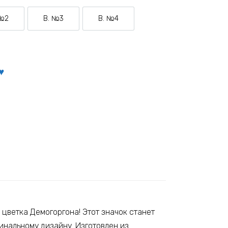
 №2
В. №3
В. №4
Вариант №2
Вариант №3
Вариант №4
 цветка Демогоргона! Этот значок станет
инальному дизайну. Изготовлен из