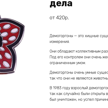
дела
от
420
р.
Демогоргоны — это хищные суще
измерения.
Они обладают коллективным раз
Под его контролем они очень же
ограниченным умом.
Демогоргоны очень умные сущес
так что они не являются животн
В 1983 году взрослый демогорго
так как случайно были открыты 
был уничтожен, но успел причин