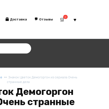
0
Доставка
Отзывы
ые
Значок Цветок Демогоргон из сериала Очень
странные дела
ток Демогоргон
Очень странные