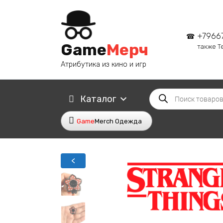
Перейти
к
содержанию
+7966
Game
Мерч
также T
Атрибутика из кино и игр
Поиск
Каталог
товаров
Game
Merch Одежда
<