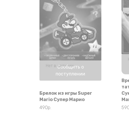
Нет в наличии
Сообщить о
поступлении
Вр
та
Брелок из игры Super
Су
Mario Супер Марио
Ма
490
р.
59