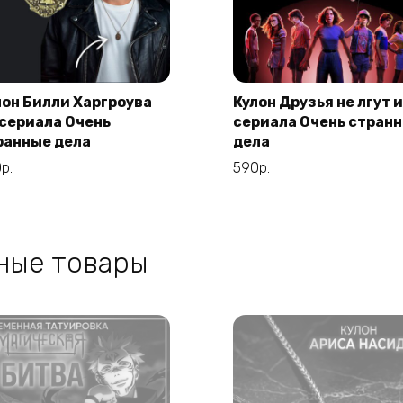
лон Билли Харгроува
Кулон Друзья не лгут 
 сериала Очень
сериала Очень стран
В корзину
В корзину
ранные дела
дела
0
р.
590
р.
ные товары