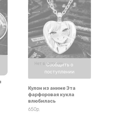
Нет в наличии
Сообщить о
поступлении
з
Кулон из аниме Эта
фарфоровая кукла
влюбилась
650
р.