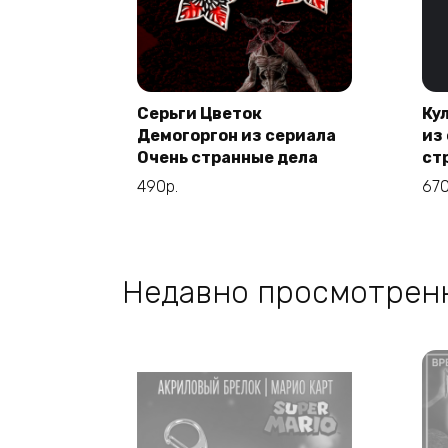
Серьги Цветок
Ку
Этот
Выберите
Демогоргон из сериала
из
товар
параметры
Очень странные дела
ст
имеет
490
р.
67
несколько
вариаций.
Опции
можно
Недавно просмотрен
выбрать
на
странице
товара.