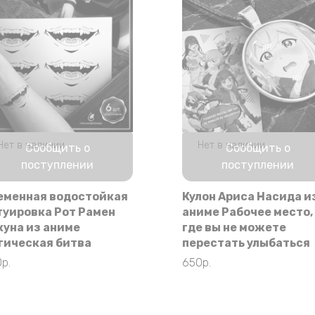
Нет в наличии
Нет в наличии
Сообщить о
Сообщить о
поступлении
поступлении
еменная водостойкая
Кулон Ариса Насида и
туировка Рот Рамен
аниме Рабочее место,
куна из аниме
где вы не можете
гическая битва
перестать улыбаться
0
р.
650
р.