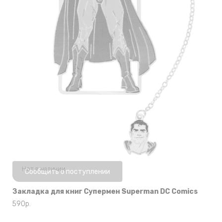
Нет в наличии
Сообщить о поступлении
Закладка для книг Супермен Superman DC Comics
590
р.