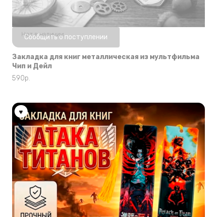
Нет в наличии
Сообщить о поступлении
Закладка для книг металлическая из мультфильма
Чип и Дейл
590
р.