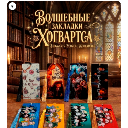
выбрать
на
странице
товара.