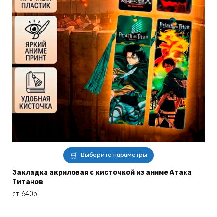
Этот
Выберите параметры
товар
имеет
Закладка акриловая с кисточкой из аниме Атака
Титанов
несколько
вариаций.
от
640
р.
Опции
можно