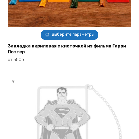
Этот
Выберите параметры
товар
имеет
Закладка акриловая с кисточкой из фильма Гарри
Поттер
несколько
вариаций.
от
550
р.
Опции
можно
выбрать
на
странице
товара.