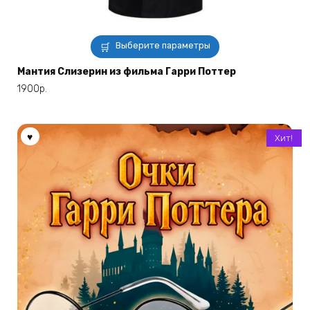
Этот
Выберите параметры
товар
имеет
Мантия Слизерин из фильма Гарри Поттер
несколько
1900
р.
вариаций.
Опции
можно
Хит!
выбрать
на
странице
товара.