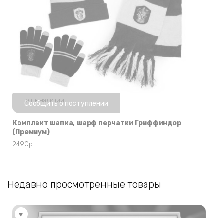
Нет в наличии
Сообщить о поступлении
Комплект шапка, шарф перчатки Гриффиндор
(Премиум)
2490
р.
Недавно просмотренные товары