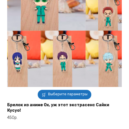
Этот
Выберите параметры
товар
имеет
Брелок из аниме Ох, уж этот экстрасенс Сайки
Кусуо!
несколько
вариаций.
450
р.
Опции
можно