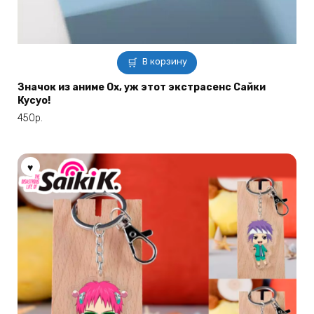
В корзину
Значок из аниме Ох, уж этот экстрасенс Сайки
Кусуо!
450
р.