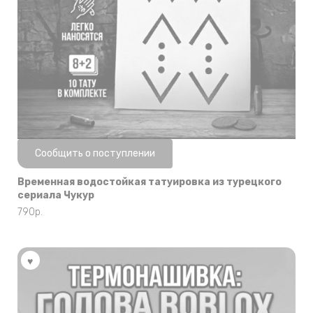
Нет в наличии
Сообщить о поступлении
Временная водостойкая татуировка из турецкого
сериала Чукур
790
р.