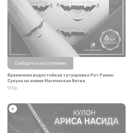
Нет в наличии
Сообщить о поступлении
Временная водостойкая татуировка Рот Рамен
Сукуна из аниме Магическая битва
590
р.