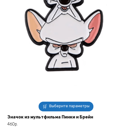
Этот
Выберите параметры
товар
имеет
Значок из мультфильма Пинки и Брейн
несколько
460
р.
вариаций.