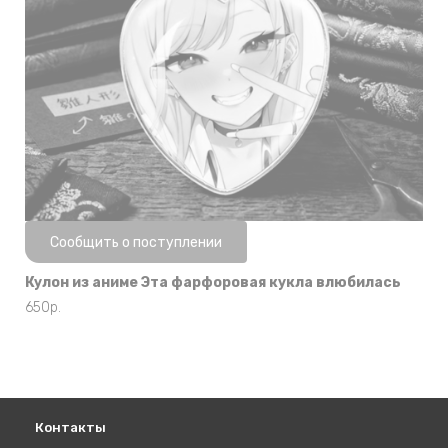
Нет в наличии
Сообщить о поступлении
Кулон из аниме Эта фарфоровая кукла влюбилась
650
р.
Контакты