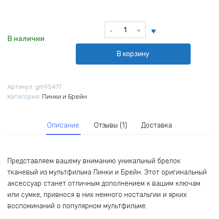
Количество
товара
В наличии
Брелок
В корзину
тканевый
из
мультфильма
Артикул:
gm95477
Пинки
Категория:
Пинки и Брейн
и
Брейн
Описание
Отзывы (1)
Доставка
Представляем вашему вниманию уникальный брелок
тканевый из мультфильма Пинки и Брейн. Этот оригинальный
аксессуар станет отличным дополнением к вашим ключам
или сумке, привнося в них немного ностальгии и ярких
воспоминаний о популярном мультфильме.