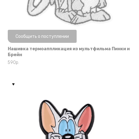
Нет в наличии
Сообщить о поступлении
Нашивка термоаппликация из мультфильма Пинки и
Брейн
590
р.