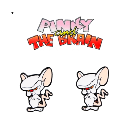
Опции
можно
выбрать
на
странице
товара.