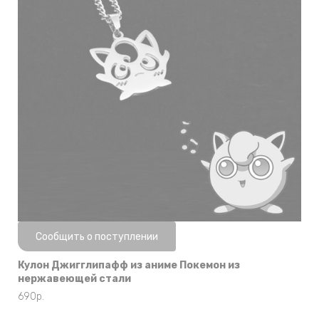
Нет в наличии
Сообщить о поступлении
Кулон Джигглипафф из аниме Покемон из
нержавеющей стали
690
р.