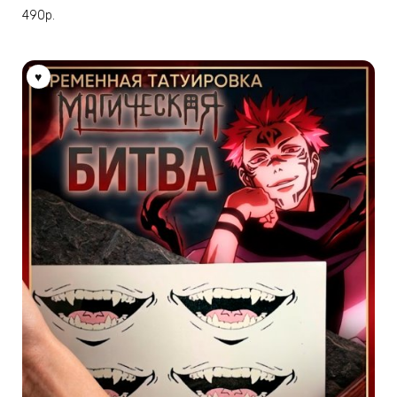
несколько
490
р.
вариаций.
Опции
можно
выбрать
на
странице
товара.