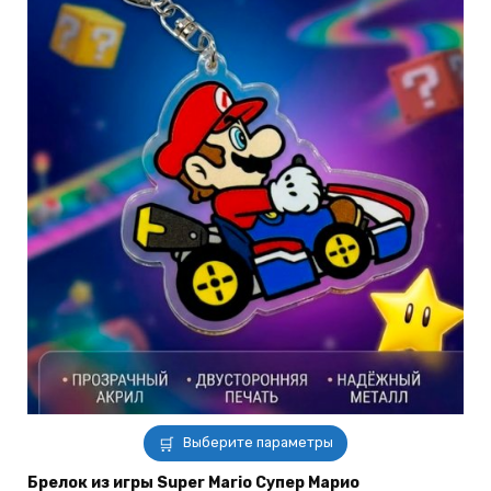
Этот
Выберите параметры
товар
имеет
Брелок из игры Super Mario Супер Марио