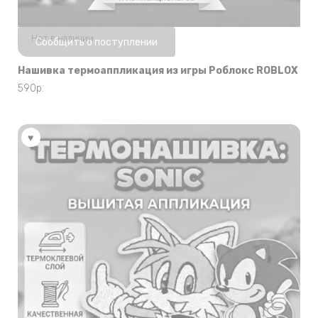
Нет в наличии
Сообщить о поступлении
Нашивка термоаппликация из игры Роблокс ROBLOX
590
р.