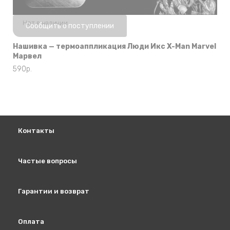
Нет в наличии
Сообщить о поступлении
Нашивка — термоаппликация Люди Икс X-Man Marvel
Марвел
590
р.
Контакты
Частые вопросы
Гарантии и возврат
Оплата