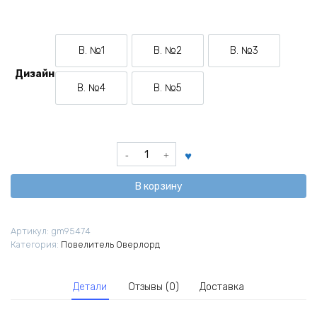
В. №1
В. №2
В. №3
Вариант №1
Вариант №2
Вариант №3
Дизайн
В. №4
В. №5
Вариант №4
Вариант №5
Количество
товара
Брелок
В корзину
из
аниме
-
Артикул:
gm95474
игры
Категория:
Повелитель Оверлорд
Повелитель
Оверлорд
Детали
Отзывы (0)
Доставка