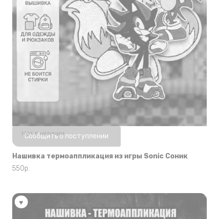
Нет в наличии
Сообщить о поступлении
Нашивка термоаппликация из игры Sonic Соник
550
р.