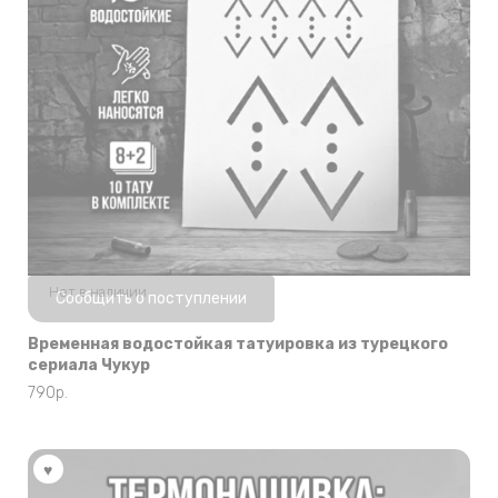
Нет в наличии
Сообщить о поступлении
Временная водостойкая татуировка из турецкого
сериала Чукур
790
р.