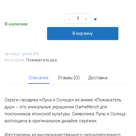
Количество
товара
В наличии
Серьги
В корзину
-
гвоздики
Луна
Артикул:
gm45396
и
Категория:
Пожиратель душ
Солнце
из
аниме
Описание
Отзывы (0)
Доставка
Пожиратель
душ
Серьги-гвоздики «Луна и Солнце» из аниме «Пожиратель
душ» – это уникальные украшения GameMerch для
поклонников японской культуры. Символика Луны и Солнца
воплощена в оригинальном дизайне серёжек.
Изготовлены из высококачественного гипоаллергенного