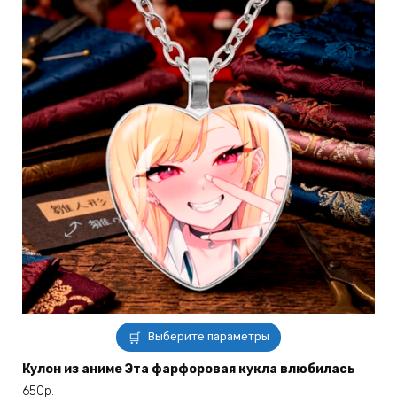
Этот
Выберите параметры
товар
имеет
Кулон из аниме Эта фарфоровая кукла влюбилась
несколько
650
р.