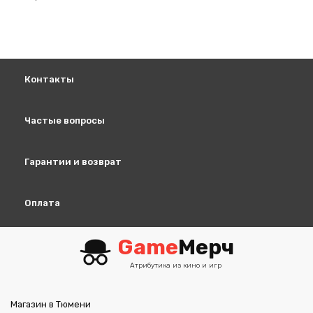
вариаций.
Опции
можно
выбрать
на
Контакты
странице
товара.
Частые вопросы
Гарантии и возврат
Оплата
Game
Мерч
Атрибутика из кино и игр
Магазин в Тюмени