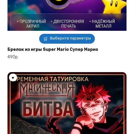
Этот
Выберите параметры
товар
имеет
Брелок из игры Super Mario Супер Марио
несколько
490
р.
вариаций.
Опции
можно
выбрать
на
странице
товара.