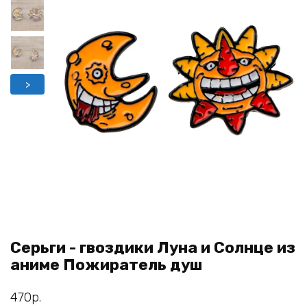
>
Серьги - гвоздики Луна и Солнце из
аниме Пожиратель душ
470
р.