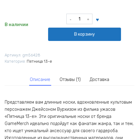
Количество
товара
В наличии
Носки
В корзину
длинные
Джейсон
Вурхиз
Артикул:
gm56428
из
Категория:
Пятница 13-е
фильма
Пятница
13-
Описание
Отзывы (1)
Доставка
е
Представляем вам длинные носки, вдохновленные культовым
персонажем Джейсоном Вурхизом из фильма ужасов
«Пятница 13-е». Эти оригинальные носки от бренда
GameMerch идеально подойдут как фанатам жанра, так и тем,
кто ищет уникальный аксессуар для своего гардероба.
Изготовленные из высококачественных материалов, они