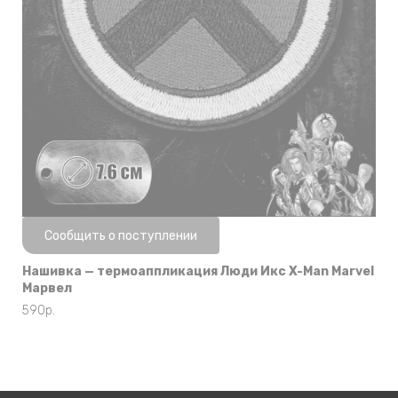
Нет в наличии
Сообщить о поступлении
Нашивка — термоаппликация Люди Икс X-Man Marvel
Марвел
590
р.