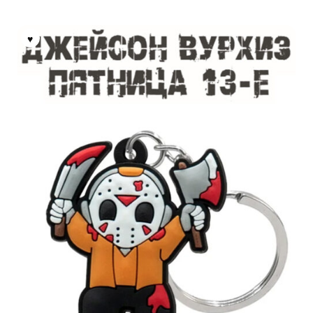
Опции
можно
выбрать
на
странице
товара.