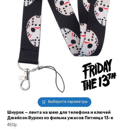
Этот
Выберите параметры
товар
имеет
Шнурок — лента на шею для телефона и ключей
Джейсон Вурхиз из фильма ужасов Пятница 13-е
несколько
вариаций.
450
р.