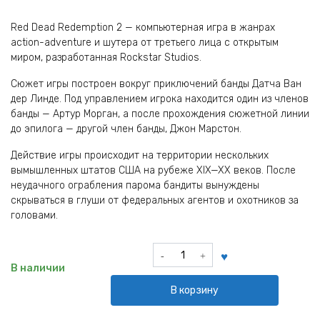
Red Dead Redemption 2 — компьютерная игра в жанрах
action-adventure и шутера от третьего лица с открытым
миром, разработанная Rockstar Studios.
Сюжет игры построен вокруг приключений банды Датча Ван
дер Линде. Под управлением игрока находится один из членов
банды — Артур Морган, а после прохождения сюжетной линии
до эпилога — другой член банды, Джон Марстон.
Действие игры происходит на территории нескольких
вымышленных штатов США на рубеже XIX—XX веков. После
неудачного ограбления парома бандиты вынуждены
скрываться в глуши от федеральных агентов и охотников за
головами.
Количество
товара
В наличии
Брелок
В корзину
из
игры