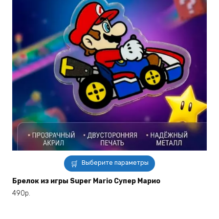
Этот
Выберите параметры
товар
имеет
Брелок из игры Super Mario Супер Марио
несколько
490
р.
вариаций.
Опции