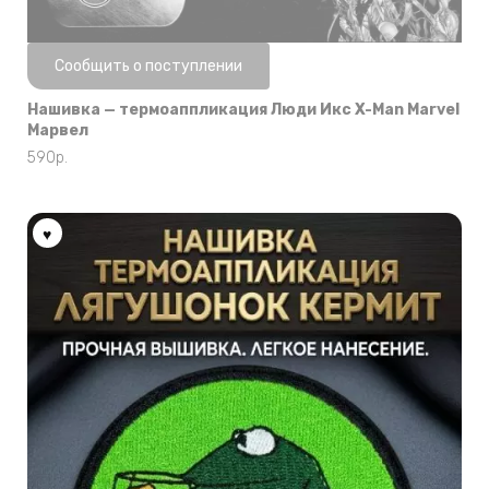
Нет в наличии
Сообщить о поступлении
Нашивка — термоаппликация Люди Икс X-Man Marvel
Марвел
590
р.